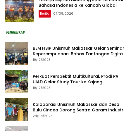
Bahasa Indonesia ke Kancah Global
Berita
07/08/2026
BEM FISIP Unismuh Makassar Gelar Seminar
Keperempuanan, Bahas Tantangan Digital
dan Budaya Lokal
19/12/2025
Perkuat Perspektif Multikultural, Prodi PAI
UIAD Gelar Study Tour ke Kajang
19/12/2025
Kolaborasi Unismuh Makassar dan Desa
Bulu Cindea Dorong Sentra Garam Industri
24/04/2025