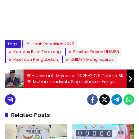
1
2
3
4
5
6
7
8
9
Tags:
Hibah Penelitian 2025
Kampus Riset Enrekang
Prestasi Dosen UNIMEN
Riset dan Pengabdian
UNIMEN Menginspirasi
BPH Unismuh Makassar 2025-2029 Terima SK
PP Muhammadiyah, Siap Jalankan Fungsi
Holding Company
Related Posts