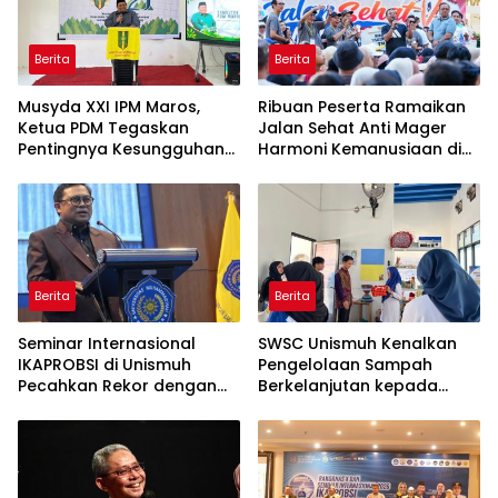
Berita
Berita
Musyda XXI IPM Maros,
Ribuan Peserta Ramaikan
Ketua PDM Tegaskan
Jalan Sehat Anti Mager
Pentingnya Kesungguhan
Harmoni Kemanusiaan di
dan Keikhlasan
Makassar
Berita
Berita
Seminar Internasional
SWSC Unismuh Kenalkan
IKAPROBSI di Unismuh
Pengelolaan Sampah
Pecahkan Rekor dengan
Berkelanjutan kepada
249 Makalah
Peserta Macca Student
Visit