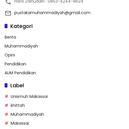
Haris Zainuddin : 0853-4244-8624
pustakamuhammadiyah@gmail.com
Kategori
Berita
Muhammadiyah
Opini
Pendidikan
AUM Pendidikan
Label
Unismuh Makassar
khittah
Muhammadiyah
Makassar