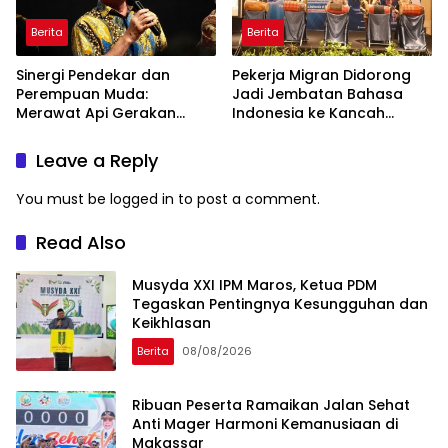
Berita
Berita
Sinergi Pendekar dan
Pekerja Migran Didorong
Perempuan Muda:
Jadi Jembatan Bahasa
Merawat Api Gerakan
Indonesia ke Kancah
Muhammadiyah
Global
Leave a Reply
You must be
logged in
to post a comment.
Read Also
Musyda XXI IPM Maros, Ketua PDM
Tegaskan Pentingnya Kesungguhan dan
Keikhlasan
Berita
08/08/2026
Ribuan Peserta Ramaikan Jalan Sehat
Anti Mager Harmoni Kemanusiaan di
Makassar