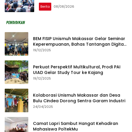
Berita
08/08/2026
BEM FISIP Unismuh Makassar Gelar Seminar
Keperempuanan, Bahas Tantangan Digital
dan Budaya Lokal
19/12/2025
Perkuat Perspektif Multikultural, Prodi PAI
UIAD Gelar Study Tour ke Kajang
19/12/2025
Kolaborasi Unismuh Makassar dan Desa
Bulu Cindea Dorong Sentra Garam Industri
24/04/2025
Camat Lapri Sambut Hangat Kehadiran
Mahasiswa PoltekMu