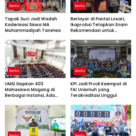
Berita
Berita
Tapak Suci Jadi Wadah
Berlayar di Pantai Losari,
Kaderisasi Siswa MA
Ikaprobsi Tetapkan Enam
Muhammadiyah Tanetea
Rekomendasi untuk
Bahasa Indonesia
Berita
Berita
UMSi Siapkan 403
KPI Jadi Prodi Keempat di
Mahasiswa Magang di
FAI Unismuh yang
Berbagai Instansi, Ada
Terakreditasi Unggul
Program Internasional ke
Taiwan
Berita
Berita