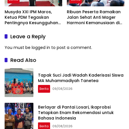
Musyda XXI IPM Maros,
Ribuan Peserta Ramaikan
Ketua PDM Tegaskan
Jalan Sehat Anti Mager
Pentingnya Kesungguhan
Harmoni Kemanusiaan di
dan Keikhlasan
Makassar
Leave a Reply
You must be
logged in
to post a comment.
Read Also
Tapak Suci Jadi Wadah Kaderisasi Siswa
MA Muhammadiyah Tanetea
Berita
09/08/2026
Berlayar di Pantai Losari, Ikaprobsi
Tetapkan Enam Rekomendasi untuk
Bahasa Indonesia
Berita
09/08/2026