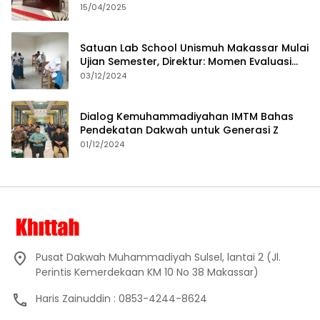
15/04/2025
Satuan Lab School Unismuh Makassar Mulai
Ujian Semester, Direktur: Momen Evaluasi
Proses Pembelajaran
03/12/2024
Dialog Kemuhammadiyahan IMTM Bahas
Pendekatan Dakwah untuk Generasi Z
01/12/2024
Pusat Dakwah Muhammadiyah Sulsel, lantai 2 (Jl.
Perintis Kemerdekaan KM 10 No 38 Makassar)
Haris Zainuddin : 0853-4244-8624