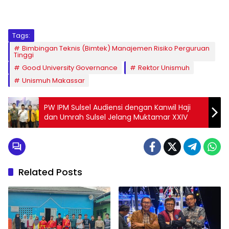
1
2
3
4
5
6
7
8
9
Tags:
Bimbingan Teknis (Bimtek) Manajemen Risiko Perguruan
Tinggi
Good University Governance
Rektor Unismuh
Unismuh Makassar
PW IPM Sulsel Audiensi dengan Kanwil Haji
dan Umrah Sulsel Jelang Muktamar XXIV
Related Posts