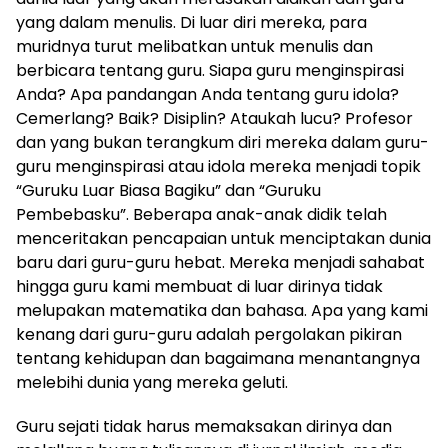
yang dalam menulis. Di luar diri mereka, para
muridnya turut melibatkan untuk menulis dan
berbicara tentang guru. Siapa guru menginspirasi
Anda? Apa pandangan Anda tentang guru idola?
Cemerlang? Baik? Disiplin? Ataukah lucu? Profesor
dan yang bukan terangkum diri mereka dalam guru-
guru menginspirasi atau idola mereka menjadi topik
“Guruku Luar Biasa Bagiku” dan “Guruku
Pembebasku”. Beberapa anak-anak didik telah
menceritakan pencapaian untuk menciptakan dunia
baru dari guru-guru hebat. Mereka menjadi sahabat
hingga guru kami membuat di luar dirinya tidak
melupakan matematika dan bahasa. Apa yang kami
kenang dari guru-guru adalah pergolakan pikiran
tentang kehidupan dan bagaimana menantangnya
melebihi dunia yang mereka geluti.
Guru sejati tidak harus memaksakan dirinya dan