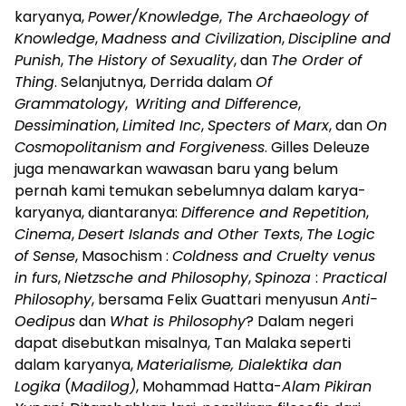
karyanya,
Power/Knowledge
,
The Archaeology of
Knowledge
,
Madness and Civilization
,
Discipline and
Punish
,
The History of Sexuality
, dan
The Order of
Thing
. Selanjutnya, Derrida dalam
Of
Grammatology
,
Writing and Difference
,
Dessimination
,
Limited Inc
,
Specters of Marx
, dan
On
Cosmopolitanism and Forgiveness
. Gilles Deleuze
juga menawarkan wawasan baru yang belum
pernah kami temukan sebelumnya dalam karya-
karyanya, diantaranya:
Difference and Repetition
,
Cinema
,
Desert Islands and Other Texts
,
The Logic
of Sense
, Masochism :
Coldness and Cruelty venus
in furs
,
Nietzsche and Philosophy
,
Spinoza
:
Practical
Philosophy
, bersama Felix Guattari menyusun
Anti-
Oedipus
dan
What is Philosophy
? Dalam negeri
dapat disebutkan misalnya, Tan Malaka seperti
dalam karyanya,
Materialisme, Dialektika dan
Logika
(
Madilog)
, Mohammad Hatta-
Alam Pikiran