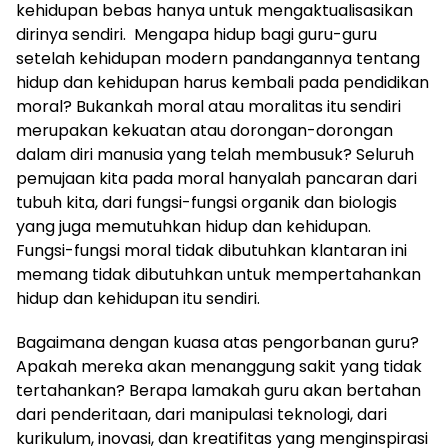
kehidupan bebas hanya untuk mengaktualisasikan
dirinya sendiri. Mengapa hidup bagi guru-guru
setelah kehidupan modern pandangannya tentang
hidup dan kehidupan harus kembali pada pendidikan
moral? Bukankah moral atau moralitas itu sendiri
merupakan kekuatan atau dorongan-dorongan
dalam diri manusia yang telah membusuk? Seluruh
pemujaan kita pada moral hanyalah pancaran dari
tubuh kita, dari fungsi-fungsi organik dan biologis
yang juga memutuhkan hidup dan kehidupan.
Fungsi-fungsi moral tidak dibutuhkan klantaran ini
memang tidak dibutuhkan untuk mempertahankan
hidup dan kehidupan itu sendiri.
Bagaimana dengan kuasa atas pengorbanan guru?
Apakah mereka akan menanggung sakit yang tidak
tertahankan? Berapa lamakah guru akan bertahan
dari penderitaan, dari manipulasi teknologi, dari
kurikulum, inovasi, dan kreatifitas yang menginspirasi