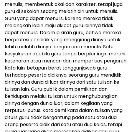
menulis, membentuk akal dan karakter, tetapi juga
guru di sekolah sedang melatih diri untuk menulis.
Guru yang dapat menulis, karena mereka tidak
melangkah lebih maju akibat guru lainnya tidak
dapat menulis. Dalam pikiran guru, bahwa mereka
berprofesi pendidik yang menggiring dirinya untuk
lebih melatih dirinya dengan cara menulis. Satu
kesyukuran apabila guru tanpa berpikir ingin merahi
ketenaran atau mencari dan memperluas pengaruh.
Kata lain, betapun berat tanggunjawab guru
terhadap peserta didiknya, seorang guru mendidik
dirinya dan dunia di luar dirinya dari satu tulisan ke
tulisan lain. Guru publik dalam pemikiran dan
kehidupan melalui tulisan untuk menghubungkan
dirinya dengan dunia luar, dalam kegilaan yang
terputus-putus. Kata demi kata dalam tulisan yang
ditulis guru tidak bergantung pada satu atau dua
orang peserta didik dari satu atau dua kelas, tetapi
dunia luar yang akan merasakan didikan dari guru