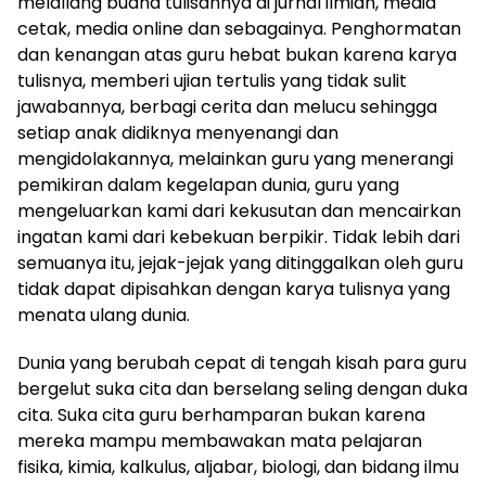
melallang buana tulisannya di jurnal ilmiah, media
cetak, media online dan sebagainya. Penghormatan
dan kenangan atas guru hebat bukan karena karya
tulisnya, memberi ujian tertulis yang tidak sulit
jawabannya, berbagi cerita dan melucu sehingga
setiap anak didiknya menyenangi dan
mengidolakannya, melainkan guru yang menerangi
pemikiran dalam kegelapan dunia, guru yang
mengeluarkan kami dari kekusutan dan mencairkan
ingatan kami dari kebekuan berpikir. Tidak lebih dari
semuanya itu, jejak-jejak yang ditinggalkan oleh guru
tidak dapat dipisahkan dengan karya tulisnya yang
menata ulang dunia.
Dunia yang berubah cepat di tengah kisah para guru
bergelut suka cita dan berselang seling dengan duka
cita. Suka cita guru berhamparan bukan karena
mereka mampu membawakan mata pelajaran
fisika, kimia, kalkulus, aljabar, biologi, dan bidang ilmu