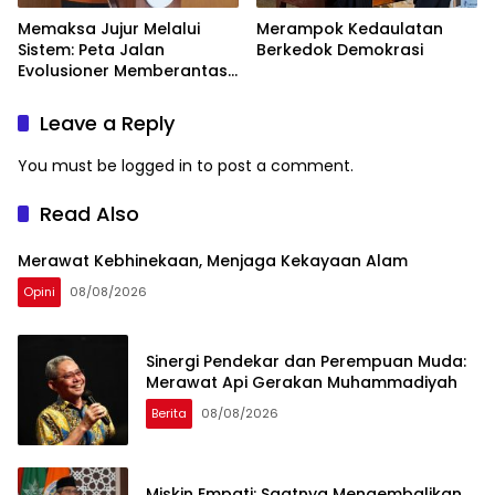
Memaksa Jujur Melalui
Merampok Kedaulatan
Sistem: Peta Jalan
Berkedok Demokrasi
Evolusioner Memberantas
KKN
Leave a Reply
You must be
logged in
to post a comment.
Read Also
Merawat Kebhinekaan, Menjaga Kekayaan Alam
Opini
08/08/2026
Sinergi Pendekar dan Perempuan Muda:
Merawat Api Gerakan Muhammadiyah
Berita
08/08/2026
Miskin Empati: Saatnya Mengembalikan