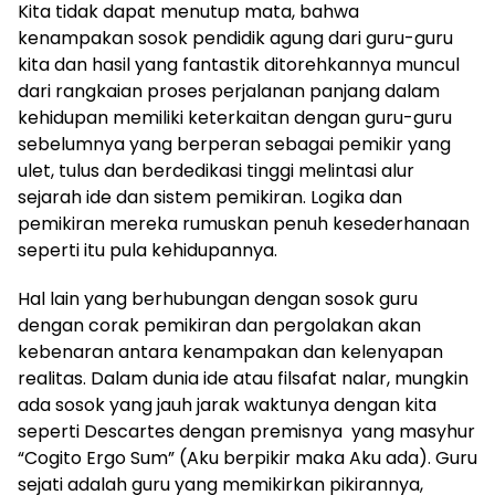
Kita tidak dapat menutup mata, bahwa
kenampakan sosok pendidik agung dari guru-guru
kita dan hasil yang fantastik ditorehkannya muncul
dari rangkaian proses perjalanan panjang dalam
kehidupan memiliki keterkaitan dengan guru-guru
sebelumnya yang berperan sebagai pemikir yang
ulet, tulus dan berdedikasi tinggi melintasi alur
sejarah ide dan sistem pemikiran. Logika dan
pemikiran mereka rumuskan penuh kesederhanaan
seperti itu pula kehidupannya.
Hal lain yang berhubungan dengan sosok guru
dengan corak pemikiran dan pergolakan akan
kebenaran antara kenampakan dan kelenyapan
realitas. Dalam dunia ide atau filsafat nalar, mungkin
ada sosok yang jauh jarak waktunya dengan kita
seperti Descartes dengan premisnya yang masyhur
“Cogito Ergo Sum” (Aku berpikir maka Aku ada). Guru
sejati adalah guru yang memikirkan pikirannya,