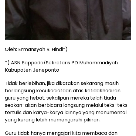
Oleh: Ermansyah R. Hindi
*)
*)
ASN Bappeda/Sekretaris PD Muhammadiyah
Kabupaten Jeneponto
Tidak berlebihan, jika dikatakan sekarang masih
berlangsung kecukaciataan atas ketidakhadiran
guru yang hebat, sekalipun mereka telah tiada
seakan-akan berbicara langsung melalui teks-teks
tertulis dan karya-karya lainnya yang monumental
yang kurang lebih memengaruhi pikiran.
Guru tidak hanya mengajari kita membaca dan