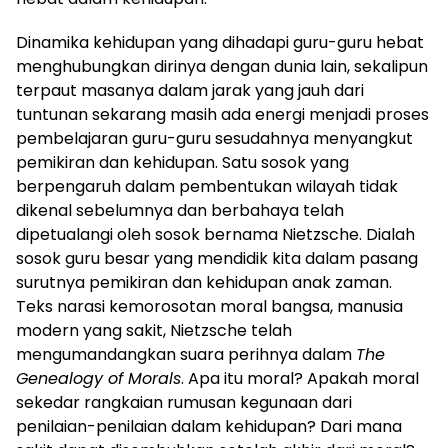
Dinamika kehidupan yang dihadapi guru-guru hebat
menghubungkan dirinya dengan dunia lain, sekalipun
terpaut masanya dalam jarak yang jauh dari
tuntunan sekarang masih ada energi menjadi proses
pembelajaran guru-guru sesudahnya menyangkut
pemikiran dan kehidupan. Satu sosok yang
berpengaruh dalam pembentukan wilayah tidak
dikenal sebelumnya dan berbahaya telah
dipetualangi oleh sosok bernama Nietzsche. Dialah
sosok guru besar yang mendidik kita dalam pasang
surutnya pemikiran dan kehidupan anak zaman.
Teks narasi kemorosotan moral bangsa, manusia
modern yang sakit, Nietzsche telah
mengumandangkan suara perihnya dalam
The
Genealogy of Morals
. Apa itu moral? Apakah moral
sekedar rangkaian rumusan kegunaan dari
penilaian-penilaian dalam kehidupan? Dari mana