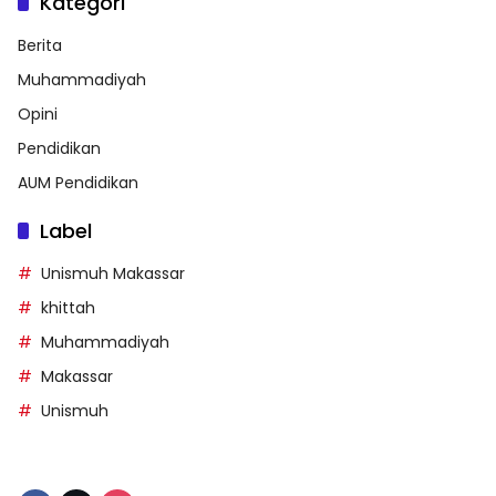
Kategori
Berita
Muhammadiyah
Opini
Pendidikan
AUM Pendidikan
Label
Unismuh Makassar
khittah
Muhammadiyah
Makassar
Unismuh