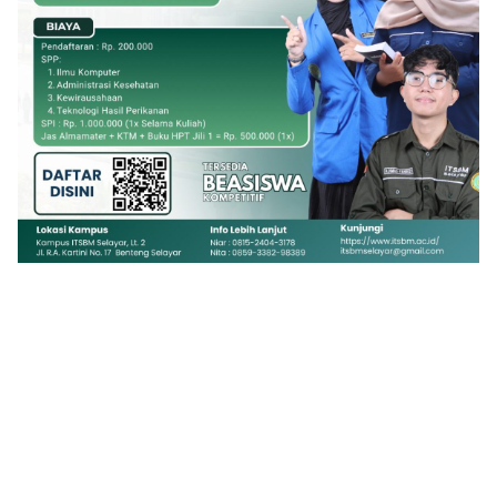
Klik Banner PMB UMSI