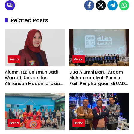
Related Posts
Berita
Berita
Alumni FEB Unismuh Jadi
Dua Alumni Darul Arqam
Warek II Universitas
Muhammadiyah Punnia
Almarisah Madani di Usia
Raih Penghargaan di UAD
29 Tahun
Yogyakarta
Berita
Berita