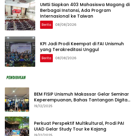
UMSi Siapkan 403 Mahasiswa Magang di
Berbagai Instansi, Ada Program
Internasional ke Taiwan
Berita
08/08/2026
KPI Jadi Prodi Keempat di FAI Unismuh
yang Terakreditasi Unggul
Berita
08/08/2026
BEM FISIP Unismuh Makassar Gelar Seminar
Keperempuanan, Bahas Tantangan Digital
dan Budaya Lokal
19/12/2025
Perkuat Perspektif Multikultural, Prodi PAI
UIAD Gelar Study Tour ke Kajang
19/12/2025