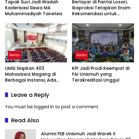
Tapak Suci Jadi Wadah
Berlayar di Pantai Losari,
Kaderisasi Siswa MA
Ikaprobsi Tetapkan Enam
Muhammadiyah Tanetea
Rekomendasi untuk
Bahasa Indonesia
Berita
Berita
UMSi Siapkan 403
KPI Jadi Prodi Keempat di
Mahasiswa Magang di
FAI Unismuh yang
Berbagai Instansi, Ada
Terakreditasi Unggul
Program Internasional ke
Taiwan
Leave a Reply
You must be
logged in
to post a comment.
Read Also
Alumni FEB Unismuh Jadi Warek II