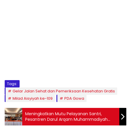
1
2
3
4
5
6
7
8
9
Tags:
Gelar Jalan Sehat dan Pemeriksaan Kesehatan Gratis
Milad Aisyiyah ke-109
PDA Gowa
Meningkatkan Mutu Pelayanan Santri,
Pesantren Darul Arqam Muhammadiyah
Punnia Laksanakan Rapat Kerja Tahunan