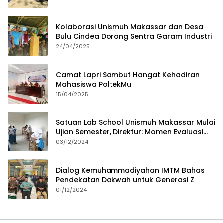
Kolaborasi Unismuh Makassar dan Desa
Bulu Cindea Dorong Sentra Garam Industri
24/04/2025
Camat Lapri Sambut Hangat Kehadiran
Mahasiswa PoltekMu
15/04/2025
Satuan Lab School Unismuh Makassar Mulai
Ujian Semester, Direktur: Momen Evaluasi
Proses Pembelajaran
03/12/2024
Dialog Kemuhammadiyahan IMTM Bahas
Pendekatan Dakwah untuk Generasi Z
01/12/2024