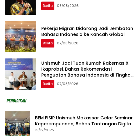
Berita
08/08/2026
Pekerja Migran Didorong Jadi Jembatan
Bahasa Indonesia ke Kancah Global
Berita
07/08/2026
Unismuh Jadi Tuan Rumah Rakernas X
Ikaprobsi, Bahas Rekomendasi
Penguatan Bahasa Indonesia di Tingkat
Global
Berita
07/08/2026
BEM FISIP Unismuh Makassar Gelar Seminar
Keperempuanan, Bahas Tantangan Digital
dan Budaya Lokal
19/12/2025