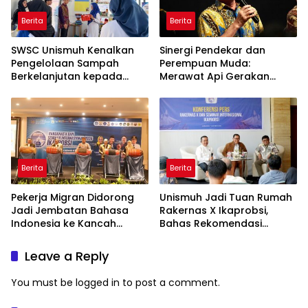
Berita
Berita
SWSC Unismuh Kenalkan
Sinergi Pendekar dan
Pengelolaan Sampah
Perempuan Muda:
Berkelanjutan kepada
Merawat Api Gerakan
Peserta Macca Student
Muhammadiyah
Visit
Berita
Berita
Pekerja Migran Didorong
Unismuh Jadi Tuan Rumah
Jadi Jembatan Bahasa
Rakernas X Ikaprobsi,
Indonesia ke Kancah
Bahas Rekomendasi
Global
Penguatan Bahasa
Indonesia di Tingkat
Leave a Reply
Global
You must be
logged in
to post a comment.