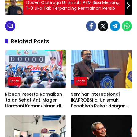
Dosen Olahraga Unismuh: PSM Bisa Menang
1–0 Jika Tak Terpancing Permainan Persib
Related Posts
Berita
Berita
Ribuan Peserta Ramaikan
Seminar Internasional
Jalan Sehat Anti Mager
IKAPROBSI di Unismuh
Harmoni Kemanusiaan di
Pecahkan Rekor dengan
Makassar
249 Makalah