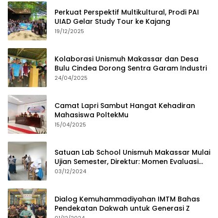
Perkuat Perspektif Multikultural, Prodi PAI
UIAD Gelar Study Tour ke Kajang
19/12/2025
Kolaborasi Unismuh Makassar dan Desa
Bulu Cindea Dorong Sentra Garam Industri
24/04/2025
Camat Lapri Sambut Hangat Kehadiran
Mahasiswa PoltekMu
15/04/2025
Satuan Lab School Unismuh Makassar Mulai
Ujian Semester, Direktur: Momen Evaluasi
Proses Pembelajaran
03/12/2024
Dialog Kemuhammadiyahan IMTM Bahas
Pendekatan Dakwah untuk Generasi Z