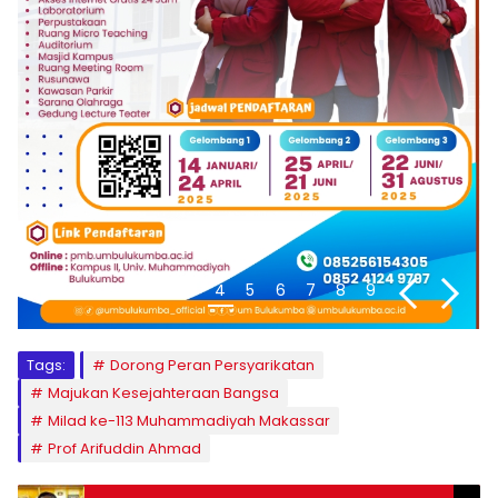
1
2
3
4
5
6
7
8
9
Tags:
Dorong Peran Persyarikatan
Majukan Kesejahteraan Bangsa
Milad ke-113 Muhammadiyah Makassar
Prof Arifuddin Ahmad