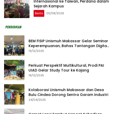
Internasional ke Taiwan, Perdana dalam
Sejarah Kampus
Berita
05/08/2026
BEM FISIP Unismuh Makassar Gelar Seminar
Keperempuanan, Bahas Tantangan Digital
dan Budaya Lokal
19/12/2025
Perkuat Perspektif Multikultural, Prodi PAI
UIAD Gelar Study Tour ke Kajang
19/12/2025
Kolaborasi Unismuh Makassar dan Desa
Bulu Cindea Dorong Sentra Garam Industri
24/04/2025