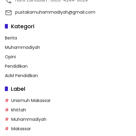
Haris Zainuddin : 0853-4244-8624
pustakamuhammadiyah@gmail.com
Kategori
Berita
Muhammadiyah
Opini
Pendidikan
AUM Pendidikan
Label
Unismuh Makassar
khittah
Muhammadiyah
Makassar