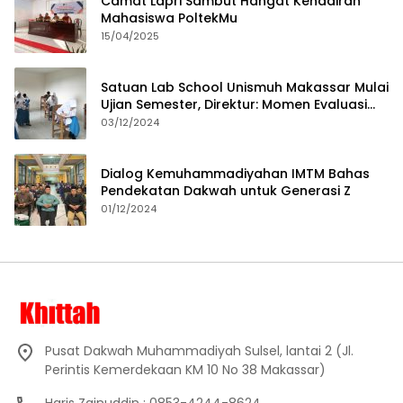
Camat Lapri Sambut Hangat Kehadiran
Mahasiswa PoltekMu
15/04/2025
Satuan Lab School Unismuh Makassar Mulai
Ujian Semester, Direktur: Momen Evaluasi
Proses Pembelajaran
03/12/2024
Dialog Kemuhammadiyahan IMTM Bahas
Pendekatan Dakwah untuk Generasi Z
01/12/2024
Pusat Dakwah Muhammadiyah Sulsel, lantai 2 (Jl.
Perintis Kemerdekaan KM 10 No 38 Makassar)