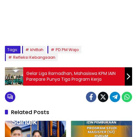
1
2
3
4
5
6
7
8
9
Tags:
khittah
PD PM Wajo
Refleksi Kebangsaan
Gelar Liga Ramadhan, Mahasiswa KPM IAIN
Parepare Punya Tiga Program Kerja
Related Posts