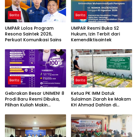
Berita
Berita
UMPAR Lolos Program
UMPAR Resmi Buka S2
Resona Saintek 2026,
Hukum, Izin Terbit dari
Perkuat Komunikasi Sains
Kemendiktisaintek
Berita
Berita
Gebrakan Besar UNIMEN! 8
Ketua PK IMM Datuk
Prodi Baru Resmi Dibuka,
Sulaiman Ziarah ke Makam
Pilihan Kuliah Makin
KH Ahmad Dahlan di
Lengkap
Yogyakarta