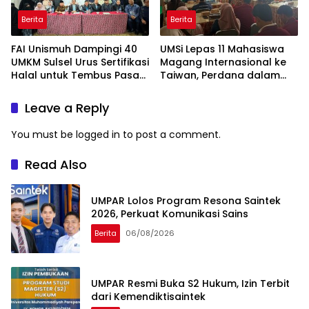
Berita
Berita
FAI Unismuh Dampingi 40
UMSi Lepas 11 Mahasiswa
UMKM Sulsel Urus Sertifikasi
Magang Internasional ke
Halal untuk Tembus Pasar
Taiwan, Perdana dalam
ASEAN
Sejarah Kampus
Leave a Reply
You must be
logged in
to post a comment.
Read Also
UMPAR Lolos Program Resona Saintek
2026, Perkuat Komunikasi Sains
Berita
06/08/2026
UMPAR Resmi Buka S2 Hukum, Izin Terbit
dari Kemendiktisaintek