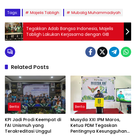
Tags:
Majelis Tabligh
Mubalig Muhammadiyah
Tegakkan Adab Bangsa Indonesia, Majelis
Tabligh Lakukan Kerjasama dengan GIB
Related Posts
Berita
Berita
KPI Jadi Prodi Keempat di
Musyda XXI IPM Maros,
FAI Unismuh yang
Ketua PDM Tegaskan
Terakreditasi Unggul
Pentingnya Kesungguhan