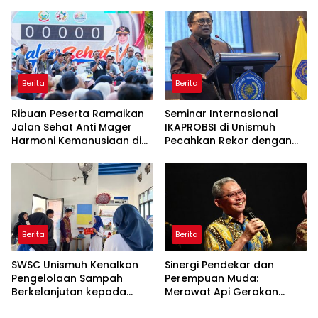
dan Keikhlasan
Berita
Berita
Ribuan Peserta Ramaikan
Seminar Internasional
Jalan Sehat Anti Mager
IKAPROBSI di Unismuh
Harmoni Kemanusiaan di
Pecahkan Rekor dengan
Makassar
249 Makalah
Berita
Berita
SWSC Unismuh Kenalkan
Sinergi Pendekar dan
Pengelolaan Sampah
Perempuan Muda:
Berkelanjutan kepada
Merawat Api Gerakan
Peserta Macca Student
Muhammadiyah