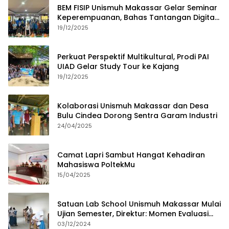
BEM FISIP Unismuh Makassar Gelar Seminar
Keperempuanan, Bahas Tantangan Digital
dan Budaya Lokal
19/12/2025
Perkuat Perspektif Multikultural, Prodi PAI
UIAD Gelar Study Tour ke Kajang
19/12/2025
Kolaborasi Unismuh Makassar dan Desa
Bulu Cindea Dorong Sentra Garam Industri
24/04/2025
Camat Lapri Sambut Hangat Kehadiran
Mahasiswa PoltekMu
15/04/2025
Satuan Lab School Unismuh Makassar Mulai
Ujian Semester, Direktur: Momen Evaluasi
Proses Pembelajaran
03/12/2024