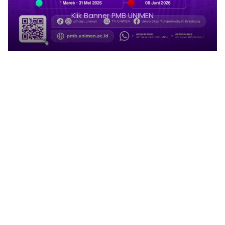
Klik Banner PMB UNIMEN
1
2
3
4
5
6
7
8
9