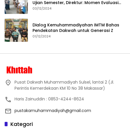
Ujian Semester, Direktur: Momen Evaluasi
Proses Pembelajaran
03/12/2024
Dialog Kemuhammadiyahan IMTM Bahas
Pendekatan Dakwah untuk Generasi Z
01/12/2024
Pusat Dakwah Muhammadiyah Sulsel, lantai 2 (Jl.
Perintis Kemerdekaan KM 10 No 38 Makassar)
Haris Zainuddin : 0853-4244-8624
pustakamuhammadiyah@gmail.com
Kategori