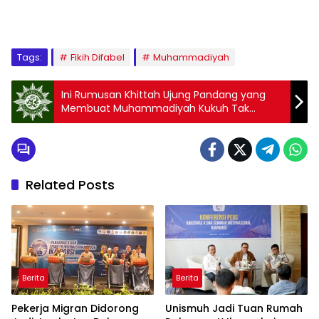
1
2
3
4
5
6
7
8
9
Tags:
Fikih Difabel
Muhammadiyah
Ini Rumusan Khittah Ujung Pandang yang
Membuat Muhammadiyah Kukuh Tak
Berpolitik Praktis
Related Posts
Berita
Berita
Pekerja Migran Didorong
Unismuh Jadi Tuan Rumah