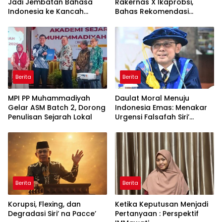
Jadi Jembatan Bahasa
Rakernas X Ikaprobsi,
Indonesia ke Kancah
Bahas Rekomendasi
Global
Penguatan Bahasa
Indonesia di Tingkat
Global
Berita
Berita
MPI PP Muhammadiyah
Daulat Moral Menuju
Gelar ASM Batch 2, Dorong
Indonesia Emas: Menakar
Penulisan Sejarah Lokal
Urgensi Falsafah Siri’
naPacce di Tengah
Ancaman Kleptokrasi
Berita
Berita
Korupsi, Flexing, dan
Ketika Keputusan Menjadi
Degradasi Siri’ na Pacce’
Pertanyaan : Perspektif