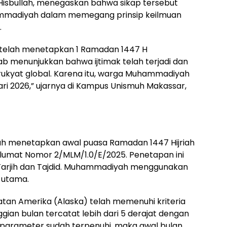
Hisbullah, menegaskan bahwa sikap tersebut
ammadiyah dalam memegang prinsip keilmuan
.
 telah menetapkan 1 Ramadan 1447 H
b menunjukkan bahwa ijtimak telah terjadi dan
 rukyat global. Karena itu, warga Muhammadiyah
ri 2026,” ujarnya di Kampus Unismuh Makassar,
h menetapkan awal puasa Ramadan 1447 Hijriah
klumat Nomor 2/MLM/1.0/E/2025. Penetapan ini
s Tarjih dan Tajdid. Muhammadiyah menggunakan
 utama.
tan Amerika (Alaska) telah memenuhi kriteria
ggian bulan tercatat lebih dari 5 derajat dengan
na parameter sudah terpenuhi, maka awal bulan