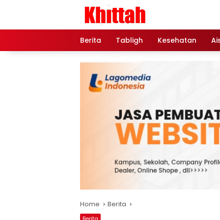
Skip
to
content
Berita
Tabligh
Kesehatan
Ai
Home
Berita
Berita