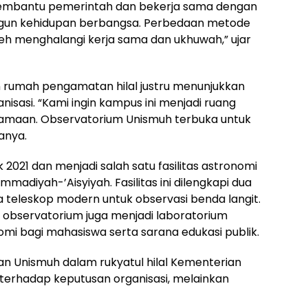
embantu pemerintah dan bekerja sama dengan
un kehidupan berbangsa. Perbedaan metode
h menghalangi kerja sama dan ukhuwah,” ujar
n rumah pengamatan hilal justru menunjukkan
asi. “Kami ingin kampus ini menjadi ruang
rsamaan. Observatorium Unismuh terbuka untuk
anya.
 2021 dan menjadi salah satu fasilitas astronomi
madiyah-’Aisyiyah. Fasilitas ini dilengkapi dua
teleskop modern untuk observasi benda langit.
l, observatorium juga menjadi laboratorium
omi bagi mahasiswa serta sarana edukasi publik.
n Unismuh dalam rukyatul hilal Kementerian
erhadap keputusan organisasi, melainkan