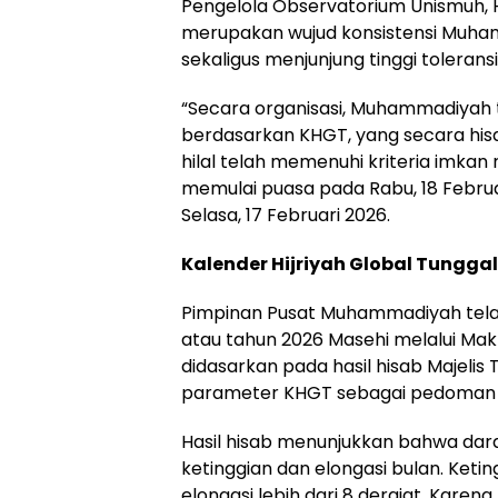
Pengelola Observatorium Unismuh, 
merupakan wujud konsistensi Muh
sekaligus menjunjung tinggi toleransi
“Secara organisasi, Muhammadiyah
berdasarkan KHGT, yang secara hisa
hilal telah memenuhi kriteria imkan
memulai puasa pada Rabu, 18 Februa
Selasa, 17 Februari 2026.
Kalender Hijriyah Global Tunggal
Pimpinan Pusat Muhammadiyah tela
atau tahun 2026 Masehi melalui Ma
didasarkan pada hasil hisab Majeli
parameter KHGT sebagai pedoman
Hasil hisab menunjukkan bahwa dara
ketinggian dan elongasi bulan. Ketin
elongasi lebih dari 8 derajat. Kare