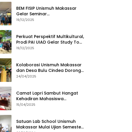
BEM FISIP Unismuh Makassar
Gelar Seminar
Keperempuanan, Bahas
19/12/2025
Tantangan Digital dan Budaya
Lokal
Perkuat Perspektif Multikultural,
Prodi PAI UIAD Gelar Study Tour
ke Kajang
19/12/2025
Kolaborasi Unismuh Makassar
dan Desa Bulu Cindea Dorong
Sentra Garam Industri
24/04/2025
Camat Lapri Sambut Hangat
Kehadiran Mahasiswa
PoltekMu
15/04/2025
Satuan Lab School Unismuh
Makassar Mulai Ujian Semester,