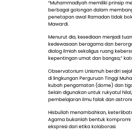
“Muhammadiyah memiliki prinsip m
berbagai golongan dalam membang
penetapan awal Ramadan tidak bole
Mawardi.
Menurut dia, kesediaan menjadi tua
kedewasaan beragama dan berorganis
dialog ilmiah sekaligus ruang kebe
kepentingan umat dan bangsa,” kat
Observatorium Unismuh berdiri sejak
di lingkungan Perguruan Tinggi Muham
kubah pengamatan (dome) dan tiga 
Selain digunakan untuk rukyatul hila
pembelajaran ilmu falak dan astron
Hisbullah menambahkan, keterlibata
Agama bukanlah bentuk kompromi t
ekspresi dari etika kolaborasi.