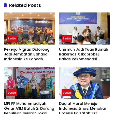
Related Posts
Berita
Berita
Pekerja Migran Didorong
Unismuh Jadi Tuan Rumah
Jadi Jembatan Bahasa
Rakernas X Ikaprobsi,
Indonesia ke Kancah
Bahas Rekomendasi
Global
Penguatan Bahasa
Indonesia di Tingkat
Global
Berita
Berita
MPI PP Muhammadiyah
Daulat Moral Menuju
Gelar ASM Batch 2, Dorong
Indonesia Emas: Menakar
Penulisan Sejarah Lokal
Urgensi Falsafah Siri’