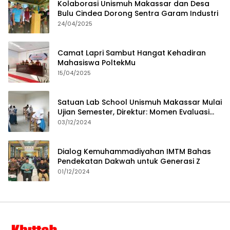
Kolaborasi Unismuh Makassar dan Desa
Bulu Cindea Dorong Sentra Garam Industri
24/04/2025
Camat Lapri Sambut Hangat Kehadiran
Mahasiswa PoltekMu
15/04/2025
Satuan Lab School Unismuh Makassar Mulai
Ujian Semester, Direktur: Momen Evaluasi
Proses Pembelajaran
03/12/2024
Dialog Kemuhammadiyahan IMTM Bahas
Pendekatan Dakwah untuk Generasi Z
01/12/2024