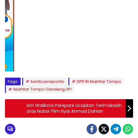
1
2
3
4
5
6
7
8
9
Tags:
berita jeneponto
DPR RI Mukhtar Tompo
Mukhtar Tompo Gandeng LIPI
Istri Walikota Parepare Ucapkan Terimakasih
atas Nobar Film Nyai Ahmad Dahlan