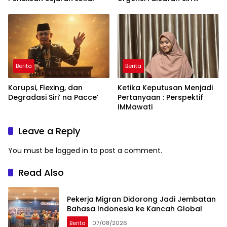
naPacce di Tengah
Ancaman Kleptokrasi
Berita
Berita
Korupsi, Flexing, dan
Ketika Keputusan Menjadi
Degradasi Siri’ na Pacce’
Pertanyaan : Perspektif
IMMawati
Leave a Reply
You must be
logged in
to post a comment.
Read Also
Pekerja Migran Didorong Jadi Jembatan
Bahasa Indonesia ke Kancah Global
Berita
07/08/2026