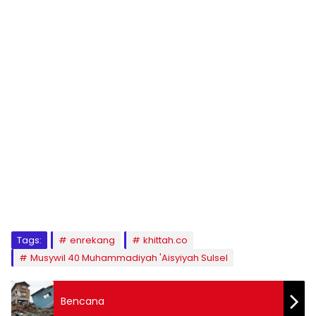
1
2
3
4
5
6
7
8
9
Tags:
enrekang
khittah.co
Musywil 40 Muhammadiyah 'Aisyiyah Sulsel
Bencana