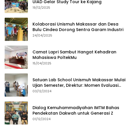
UIAD Gelar Study Tour ke Kajang
19/12/2025
Kolaborasi Unismuh Makassar dan Desa
Bulu Cindea Dorong Sentra Garam Industri
24/04/2025
Camat Lapri Sambut Hangat Kehadiran
Mahasiswa PoltekMu
15/04/2025
Satuan Lab School Unismuh Makassar Mulai
Ujian Semester, Direktur: Momen Evaluasi
Proses Pembelajaran
03/12/2024
Dialog Kemuhammadiyahan IMTM Bahas
Pendekatan Dakwah untuk Generasi Z
01/12/2024