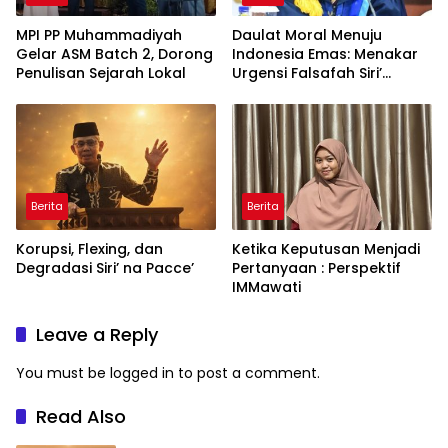
MPI PP Muhammadiyah
Daulat Moral Menuju
Gelar ASM Batch 2, Dorong
Indonesia Emas: Menakar
Penulisan Sejarah Lokal
Urgensi Falsafah Siri’
naPacce di Tengah
Ancaman Kleptokrasi
Berita
Berita
Korupsi, Flexing, dan
Ketika Keputusan Menjadi
Degradasi Siri’ na Pacce’
Pertanyaan : Perspektif
IMMawati
Leave a Reply
You must be
logged in
to post a comment.
Read Also