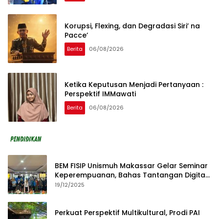
Korupsi, Flexing, dan Degradasi Siri’ na
Pacce’
Berita
06/08/2026
Ketika Keputusan Menjadi Pertanyaan :
Perspektif IMMawati
Berita
06/08/2026
BEM FISIP Unismuh Makassar Gelar Seminar
Keperempuanan, Bahas Tantangan Digital
dan Budaya Lokal
19/12/2025
Perkuat Perspektif Multikultural, Prodi PAI