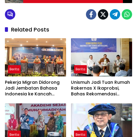
Related Posts
Berita
Berita
Pekerja Migran Didorong
Unismuh Jadi Tuan Rumah
Jadi Jembatan Bahasa
Rakernas X Ikaprobsi,
Indonesia ke Kancah
Bahas Rekomendasi
Global
Penguatan Bahasa
Indonesia di Tingkat
Global
Berita
Berita