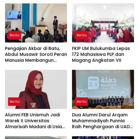
Berita
Berita
Pengajian Akbar di Batu,
FKIP UM Bulukumba Lepas
Abdul Musawir Soroti Peran
172 Mahasiswa PLP dan
Manusia Membangun
Magang Angkatan VII
Peradaban
Berita
Berita
Alumni FEB Unismuh Jadi
Dua Alumni Darul Arqam
Warek II Universitas
Muhammadiyah Punnia
Almarisah Madani di Usia
Raih Penghargaan di UAD
29 Tahun
Yogyakarta