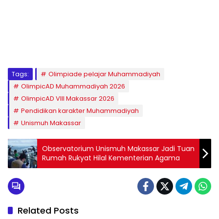
1
2
3
4
5
6
7
8
9
Tags:
Olimpiade pelajar Muhammadiyah
OlimpicAD Muhammadiyah 2026
OlimpicAD VIII Makassar 2026
Pendidikan karakter Muhammadiyah
Unismuh Makassar
Observatorium Unismuh Makassar Jadi Tuan
Rumah Rukyat Hilal Kementerian Agama
Related Posts