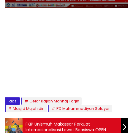
1
2
3
4
5
6
7
8
9
Tags:
Gelar Kajian Manhaj Tarjih
Masjid Mujahidin
PD Muhammadiyah Selayar
FKIP Unismuh Makassar Perkuat
Internasionalisasi Lewat Beasiswa OPEN