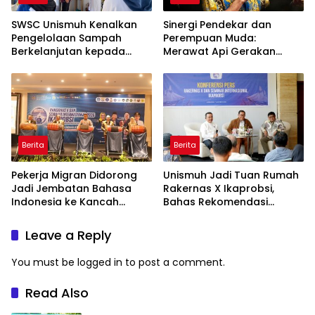
SWSC Unismuh Kenalkan
Sinergi Pendekar dan
Pengelolaan Sampah
Perempuan Muda:
Berkelanjutan kepada
Merawat Api Gerakan
Peserta Macca Student
Muhammadiyah
Visit
Berita
Berita
Pekerja Migran Didorong
Unismuh Jadi Tuan Rumah
Jadi Jembatan Bahasa
Rakernas X Ikaprobsi,
Indonesia ke Kancah
Bahas Rekomendasi
Global
Penguatan Bahasa
Indonesia di Tingkat
Leave a Reply
Global
You must be
logged in
to post a comment.
Read Also