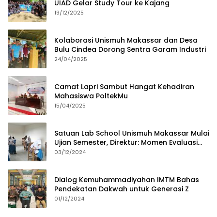
UIAD Gelar Study Tour ke Kajang
19/12/2025
Kolaborasi Unismuh Makassar dan Desa
Bulu Cindea Dorong Sentra Garam Industri
24/04/2025
Camat Lapri Sambut Hangat Kehadiran
Mahasiswa PoltekMu
15/04/2025
Satuan Lab School Unismuh Makassar Mulai
Ujian Semester, Direktur: Momen Evaluasi
Proses Pembelajaran
03/12/2024
Dialog Kemuhammadiyahan IMTM Bahas
Pendekatan Dakwah untuk Generasi Z
01/12/2024