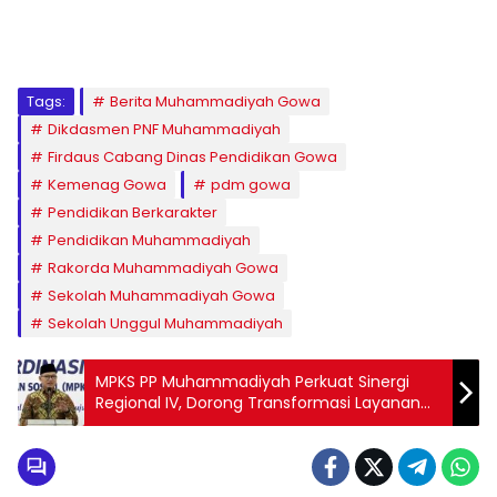
1
2
3
4
5
6
7
8
9
Tags:
Berita Muhammadiyah Gowa
Dikdasmen PNF Muhammadiyah
Firdaus Cabang Dinas Pendidikan Gowa
Kemenag Gowa
pdm gowa
Pendidikan Berkarakter
Pendidikan Muhammadiyah
Rakorda Muhammadiyah Gowa
Sekolah Muhammadiyah Gowa
Sekolah Unggul Muhammadiyah
MPKS PP Muhammadiyah Perkuat Sinergi
Regional IV, Dorong Transformasi Layanan
Kesejahteraan Sosial Berbasis Keluarga