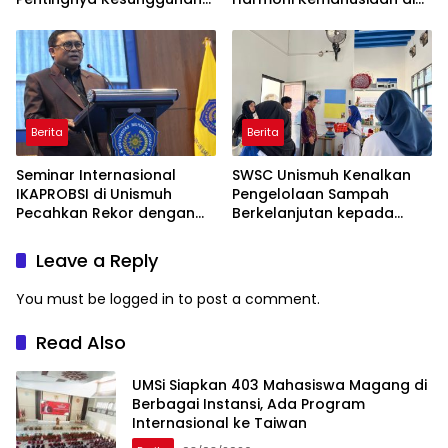
dan Keikhlasan
Makassar
Berita
Berita
Seminar Internasional
SWSC Unismuh Kenalkan
IKAPROBSI di Unismuh
Pengelolaan Sampah
Pecahkan Rekor dengan
Berkelanjutan kepada
249 Makalah
Peserta Macca Student
Visit
Leave a Reply
You must be
logged in
to post a comment.
Read Also
UMSi Siapkan 403 Mahasiswa Magang di
Berbagai Instansi, Ada Program
Internasional ke Taiwan