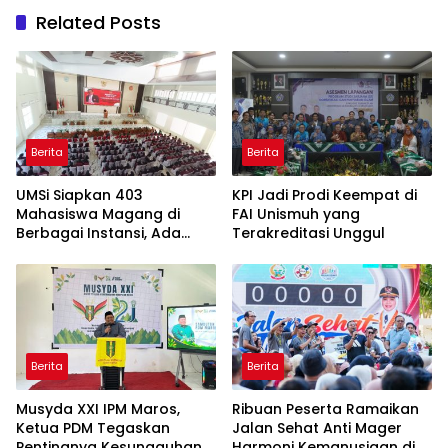
Related Posts
Berita
Berita
UMSi Siapkan 403
KPI Jadi Prodi Keempat di
Mahasiswa Magang di
FAI Unismuh yang
Berbagai Instansi, Ada
Terakreditasi Unggul
Program Internasional ke
Taiwan
Berita
Berita
Musyda XXI IPM Maros,
Ribuan Peserta Ramaikan
Ketua PDM Tegaskan
Jalan Sehat Anti Mager
Pentingnya Kesungguhan
Harmoni Kemanusiaan di