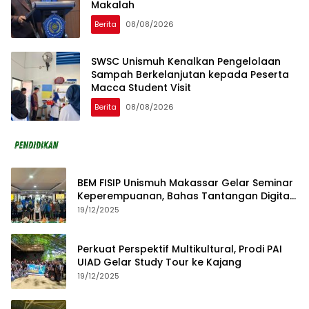
Makalah
Berita
08/08/2026
SWSC Unismuh Kenalkan Pengelolaan
Sampah Berkelanjutan kepada Peserta
Macca Student Visit
Berita
08/08/2026
BEM FISIP Unismuh Makassar Gelar Seminar
Keperempuanan, Bahas Tantangan Digital
dan Budaya Lokal
19/12/2025
Perkuat Perspektif Multikultural, Prodi PAI
UIAD Gelar Study Tour ke Kajang
19/12/2025