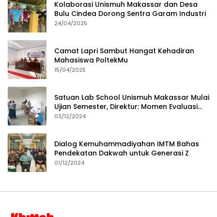
Kolaborasi Unismuh Makassar dan Desa
Bulu Cindea Dorong Sentra Garam Industri
24/04/2025
Camat Lapri Sambut Hangat Kehadiran
Mahasiswa PoltekMu
15/04/2025
Satuan Lab School Unismuh Makassar Mulai
Ujian Semester, Direktur: Momen Evaluasi
Proses Pembelajaran
03/12/2024
Dialog Kemuhammadiyahan IMTM Bahas
Pendekatan Dakwah untuk Generasi Z
01/12/2024