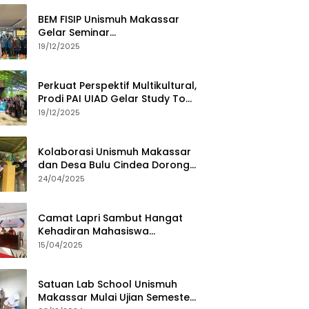
BEM FISIP Unismuh Makassar
Gelar Seminar
Keperempuanan, Bahas
19/12/2025
Tantangan Digital dan Budaya
Lokal
Perkuat Perspektif Multikultural,
Prodi PAI UIAD Gelar Study Tour
ke Kajang
19/12/2025
Kolaborasi Unismuh Makassar
dan Desa Bulu Cindea Dorong
Sentra Garam Industri
24/04/2025
Camat Lapri Sambut Hangat
Kehadiran Mahasiswa
PoltekMu
15/04/2025
Satuan Lab School Unismuh
Makassar Mulai Ujian Semester,