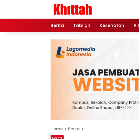
Skip
to
content
Berita
Tabligh
Kesehatan
Ai
Home
Berita
Berita