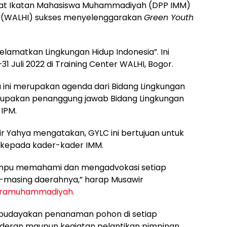
sat Ikatan Mahasiswa Muhammadiyah (DPP IMM)
 (WALHI) sukses menyelenggarakan
Green Youth
amatkan Lingkungan Hidup Indonesia”. Ini
 Juli 2022 di Training Center WALHI, Bogor.
ta ini merupakan agenda dari Bidang Lingkungan
erupakan penanggung jawab Bidang Lingkungan
IPM.
 Yahya mengatakan, GYLC ini bertujuan untuk
 kepada kader-kader IMM.
ampu memahami dan mengadvokasi setiap
-masing daerahnya,” harap Musawir
aramuhammadiyah.
budayakan penanaman pohon di setiap
deran maupun kegiatan pelantikan pimpinan.