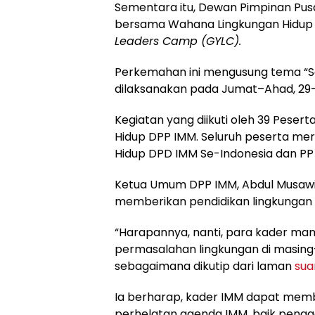
Sementara itu, Dewan Pimpinan Pu
bersama Wahana Lingkungan Hidup
Leaders Camp (GYLC).
Perkemahan ini mengusung tema “Sel
dilaksanakan pada Jumat–Ahad, 29–31
Kegiatan yang diikuti oleh 39 Peser
Hidup DPP IMM. Seluruh peserta m
Hidup DPD IMM Se-Indonesia dan PP 
Ketua Umum DPP IMM, Abdul Musawir
memberikan pendidikan lingkungan
“Harapannya, nanti, para kader m
permasalahan lingkungan di masing
sebagaimana dikutip dari laman
su
Ia berharap, kader IMM dapat mem
perhelatan agenda IMM, baik penga