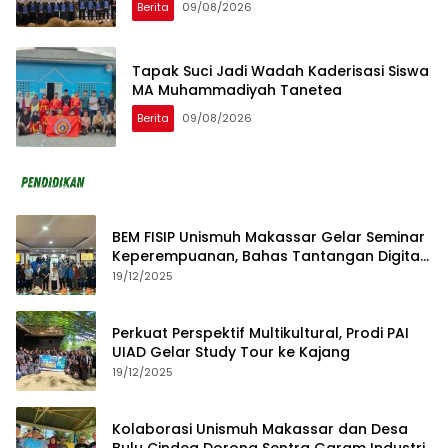
Berita
09/08/2026
Tapak Suci Jadi Wadah Kaderisasi Siswa
MA Muhammadiyah Tanetea
Berita
09/08/2026
BEM FISIP Unismuh Makassar Gelar Seminar
Keperempuanan, Bahas Tantangan Digital
dan Budaya Lokal
19/12/2025
Perkuat Perspektif Multikultural, Prodi PAI
UIAD Gelar Study Tour ke Kajang
19/12/2025
Kolaborasi Unismuh Makassar dan Desa
Bulu Cindea Dorong Sentra Garam Industri