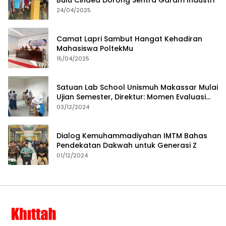
24/04/2025
Camat Lapri Sambut Hangat Kehadiran
Mahasiswa PoltekMu
15/04/2025
Satuan Lab School Unismuh Makassar Mulai
Ujian Semester, Direktur: Momen Evaluasi
Proses Pembelajaran
03/12/2024
Dialog Kemuhammadiyahan IMTM Bahas
Pendekatan Dakwah untuk Generasi Z
01/12/2024