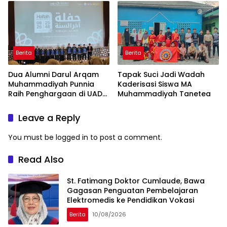
Berita
Berita
Dua Alumni Darul Arqam
Tapak Suci Jadi Wadah
Muhammadiyah Punnia
Kaderisasi Siswa MA
Raih Penghargaan di UAD
Muhammadiyah Tanetea
Yogyakarta
Leave a Reply
You must be
logged in
to post a comment.
Read Also
St. Fatimang Doktor Cumlaude, Bawa
Gagasan Penguatan Pembelajaran
Elektromedis ke Pendidikan Vokasi
Berita
10/08/2026