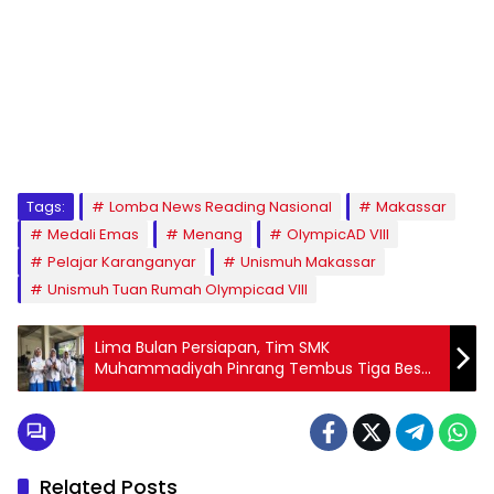
1
2
3
4
5
6
7
8
9
Tags:
Lomba News Reading Nasional
Makassar
Medali Emas
Menang
OlympicAD VIII
Pelajar Karanganyar
Unismuh Makassar
Unismuh Tuan Rumah Olympicad VIII
Lima Bulan Persiapan, Tim SMK
Muhammadiyah Pinrang Tembus Tiga Besar
Nasional
Related Posts