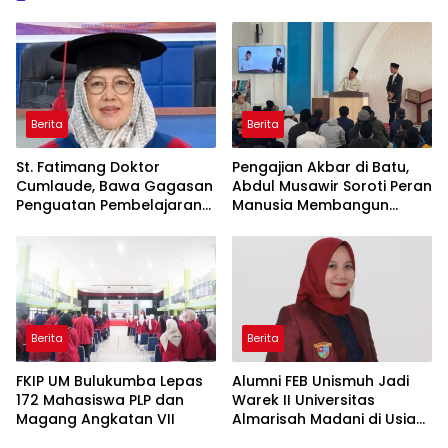
Berita
Berita
St. Fatimang Doktor
Pengajian Akbar di Batu,
Cumlaude, Bawa Gagasan
Abdul Musawir Soroti Peran
Penguatan Pembelajaran
Manusia Membangun
Elektromedis ke Pendidikan
Peradaban
Vokasi
Berita
Berita
FKIP UM Bulukumba Lepas
Alumni FEB Unismuh Jadi
172 Mahasiswa PLP dan
Warek II Universitas
Magang Angkatan VII
Almarisah Madani di Usia
29 Tahun