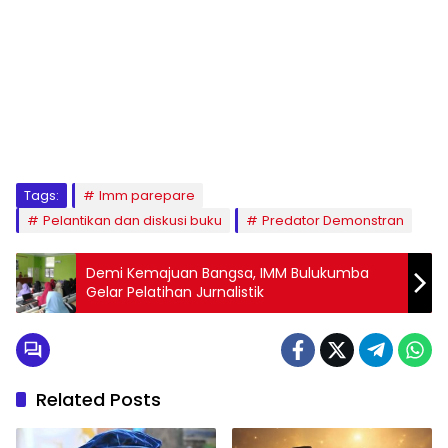
1
2
3
4
5
6
7
8
9
Tags:
Imm parepare
Pelantikan dan diskusi buku
Predator Demonstran
Demi Kemajuan Bangsa, IMM Bulukumba
Gelar Pelatihan Jurnalistik
Related Posts