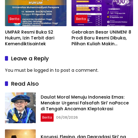
Berita
Berita
UMPAR Resmi Buka S2
Gebrakan Besar UNIMEN! 8
Hukum, Izin Terbit dari
Prodi Baru Resmi Dibuka,
Kemendiktisaintek
Pilihan Kuliah Makin
Lengkap
Leave a Reply
You must be
logged in
to post a comment.
Read Also
Daulat Moral Menuju Indonesia Emas:
Menakar Urgensi Falsafah Siri’ naPacce
di Tengah Ancaman Kleptokrasi
Berita
06/08/2026
Korupsi, Flexing, dan Degradasi Siri’ na