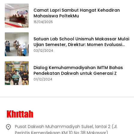
Camat Lapri Sambut Hangat Kehadiran
Mahasiswa PoltekMu
15/04/2025
Satuan Lab School Unismuh Makassar Mulai
Ujian Semester, Direktur: Momen Evaluasi
Proses Pembelajaran
03/12/2024
Dialog Kemuhammadiyahan IMTM Bahas
Pendekatan Dakwah untuk Generasi Z
01/12/2024
Pusat Dakwah Muhammadiyah Sulsel, lantai 2 (Jl.
Perintis Kemerdekaan KM 10 No 38 Makassar)