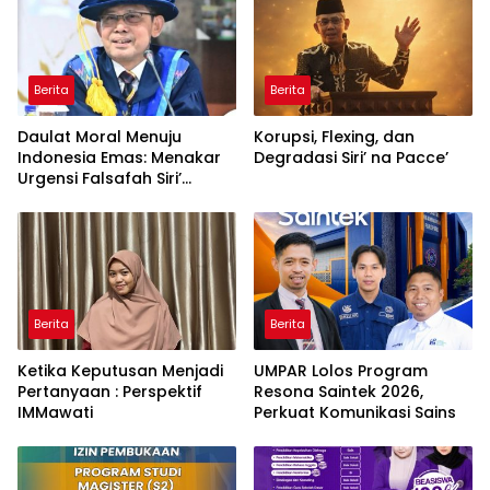
Berita
Berita
Daulat Moral Menuju
Korupsi, Flexing, dan
Indonesia Emas: Menakar
Degradasi Siri’ na Pacce’
Urgensi Falsafah Siri’
naPacce di Tengah
Ancaman Kleptokrasi
Berita
Berita
Ketika Keputusan Menjadi
UMPAR Lolos Program
Pertanyaan : Perspektif
Resona Saintek 2026,
IMMawati
Perkuat Komunikasi Sains