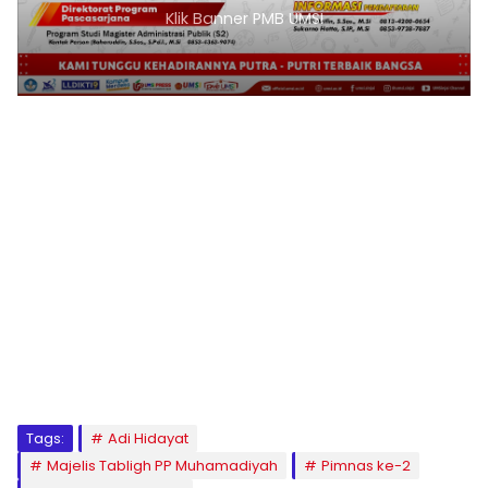
Klik Banner PMB UMSI
1
2
3
4
5
6
7
8
9
Tags:
Adi Hidayat
Majelis Tabligh PP Muhamadiyah
Pimnas ke-2