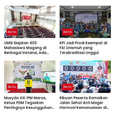
Bahasa Indonesia
Berita
Berita
UMSi Siapkan 403
KPI Jadi Prodi Keempat di
Mahasiswa Magang di
FAI Unismuh yang
Berbagai Instansi, Ada
Terakreditasi Unggul
Program Internasional ke
Taiwan
Berita
Berita
Musyda XXI IPM Maros,
Ribuan Peserta Ramaikan
Ketua PDM Tegaskan
Jalan Sehat Anti Mager
Pentingnya Kesungguhan
Harmoni Kemanusiaan di
dan Keikhlasan
Makassar