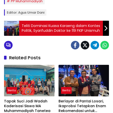
PP Muhammadiyah
Editor: Agus Umar Dani
Teliti Dominasi Kuasa Karaeng dalam Kontes
Politik, Syarifuddin Doktor ke 119 FKIP Unismuh
Related Posts
Berita
Berita
Tapak Suci Jadi Wadah
Berlayar di Pantai Losari,
Kaderisasi Siswa MA
Ikaprobsi Tetapkan Enam
Muhammadiyah Tanetea
Rekomendasi untuk