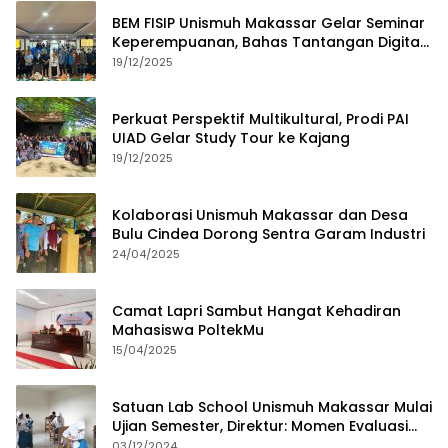
BEM FISIP Unismuh Makassar Gelar Seminar
Keperempuanan, Bahas Tantangan Digital
dan Budaya Lokal
19/12/2025
Perkuat Perspektif Multikultural, Prodi PAI
UIAD Gelar Study Tour ke Kajang
19/12/2025
Kolaborasi Unismuh Makassar dan Desa
Bulu Cindea Dorong Sentra Garam Industri
24/04/2025
Camat Lapri Sambut Hangat Kehadiran
Mahasiswa PoltekMu
15/04/2025
Satuan Lab School Unismuh Makassar Mulai
Ujian Semester, Direktur: Momen Evaluasi
Proses Pembelajaran
03/12/2024