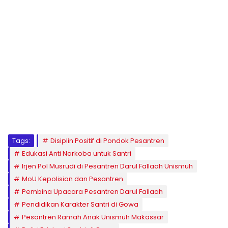
1
2
3
4
5
6
7
8
9
Tags:
Disiplin Positif di Pondok Pesantren
Edukasi Anti Narkoba untuk Santri
Irjen Pol Musrudi di Pesantren Darul Fallaah Unismuh
MoU Kepolisian dan Pesantren
Pembina Upacara Pesantren Darul Fallaah
Pendidikan Karakter Santri di Gowa
Pesantren Ramah Anak Unismuh Makassar