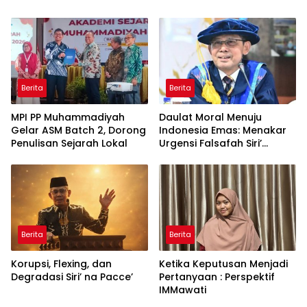
Global
Penguatan Bahasa
Indonesia di Tingkat
Global
Berita
Berita
MPI PP Muhammadiyah
Daulat Moral Menuju
Gelar ASM Batch 2, Dorong
Indonesia Emas: Menakar
Penulisan Sejarah Lokal
Urgensi Falsafah Siri’
naPacce di Tengah
Ancaman Kleptokrasi
Berita
Berita
Korupsi, Flexing, dan
Ketika Keputusan Menjadi
Degradasi Siri’ na Pacce’
Pertanyaan : Perspektif
IMMawati