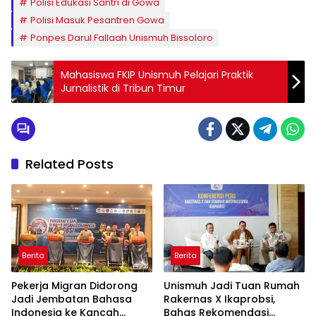
Polisi Edukasi Santri di Gowa
Polisi Masuk Pesantren Gowa
Ponpes Darul Fallaah Unismuh Bissoloro
Mahasiswa FKIP Unismuh Pelajari Praktik
Jurnalistik di Tribun Timur
Related Posts
Berita
Berita
Pekerja Migran Didorong
Unismuh Jadi Tuan Rumah
Jadi Jembatan Bahasa
Rakernas X Ikaprobsi,
Indonesia ke Kancah
Bahas Rekomendasi