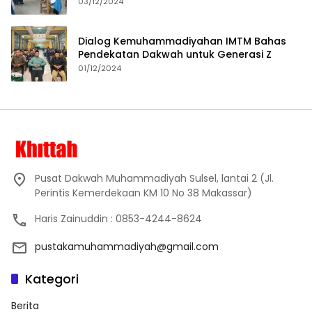
Proses Pembelajaran
03/12/2024
Dialog Kemuhammadiyahan IMTM Bahas
Pendekatan Dakwah untuk Generasi Z
01/12/2024
Pusat Dakwah Muhammadiyah Sulsel, lantai 2 (Jl.
Perintis Kemerdekaan KM 10 No 38 Makassar)
Haris Zainuddin : 0853-4244-8624
pustakamuhammadiyah@gmail.com
Kategori
Berita