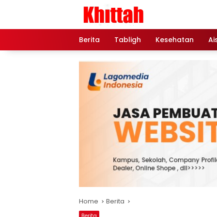
Skip
to
content
Berita
Tabligh
Kesehatan
Ai
Home
Berita
Berita