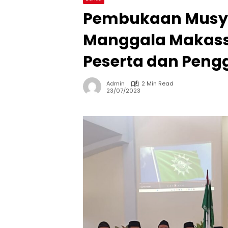
Pembukaan Musya
Manggala Makassar
Peserta dan Peng
Admin
2 Min Read
23/07/2023