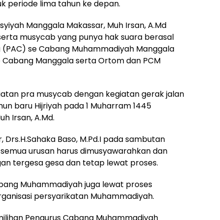
 periode lima tahun ke depan.
syiyah Manggala Makassar, Muh Irsan, A.Md
erta musycab yang punya hak suara berasal
ting (PAC) se Cabang Muhammadiyah Manggala
 se Cabang Manggala serta Ortom dan PCM
iatan pra musycab dengan kegiatan gerak jalan
un baru Hijriyah pada 1 Muharram 1445
uh Irsan, A.Md.
 Drs.H.Sahaka Baso, M.Pd.I pada sambutan
semua urusan harus dimusyawarahkan dan
an tergesa gesa dan tetap lewat proses.
abang Muhammadiyah juga lewat proses
organisasi persyarikatan Muhammadiyah.
emilihan Pengurus Cabang Muhammadiyah