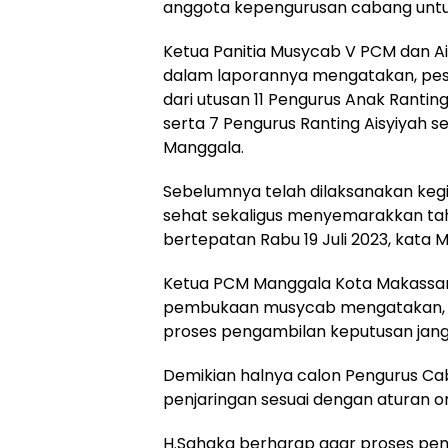
anggota kepengurusan cabang untuk
Ketua Panitia Musycab V PCM dan Ai
dalam laporannya mengatakan, pes
dari utusan 11 Pengurus Anak Ran
serta 7 Pengurus Ranting Aisyiyah
Manggala.
Sebelumnya telah dilaksanakan keg
sehat sekaligus menyemarakkan tah
bertepatan Rabu 19 Juli 2023, kata M
Ketua PCM Manggala Kota Makassar,
pembukaan musycab mengatakan, 
proses pengambilan keputusan jang
Demikian halnya calon Pengurus C
penjaringan sesuai dengan aturan 
H.Sahaka berharap agar proses p