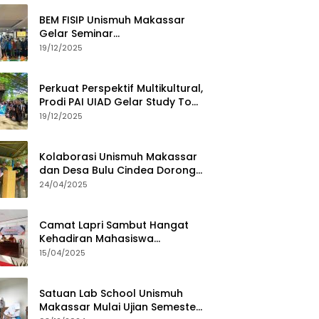
BEM FISIP Unismuh Makassar
Gelar Seminar
Keperempuanan, Bahas
19/12/2025
Tantangan Digital dan Budaya
Lokal
Perkuat Perspektif Multikultural,
Prodi PAI UIAD Gelar Study Tour
ke Kajang
19/12/2025
Kolaborasi Unismuh Makassar
dan Desa Bulu Cindea Dorong
Sentra Garam Industri
24/04/2025
Camat Lapri Sambut Hangat
Kehadiran Mahasiswa
PoltekMu
15/04/2025
Satuan Lab School Unismuh
Makassar Mulai Ujian Semester,