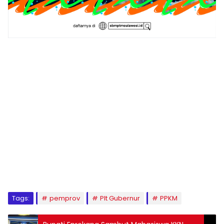
1
2
3
4
5
6
7
8
9
Tags:
pemprov
Plt Gubernur
PPKM