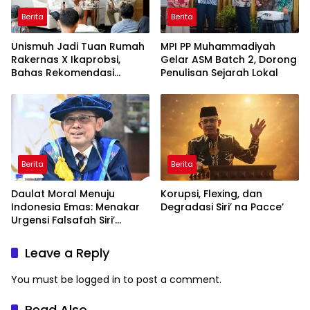
Berita
Berita
Unismuh Jadi Tuan Rumah
MPI PP Muhammadiyah
Rakernas X Ikaprobsi,
Gelar ASM Batch 2, Dorong
Bahas Rekomendasi
Penulisan Sejarah Lokal
Penguatan Bahasa
Indonesia di Tingkat
Global
Berita
Berita
Daulat Moral Menuju
Korupsi, Flexing, dan
Indonesia Emas: Menakar
Degradasi Siri’ na Pacce’
Urgensi Falsafah Siri’
naPacce di Tengah
Ancaman Kleptokrasi
Leave a Reply
You must be
logged in
to post a comment.
Read Also