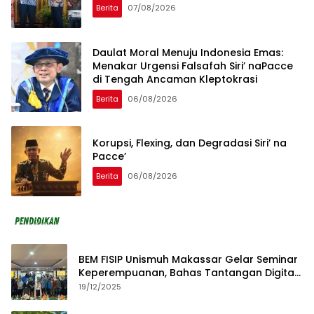
Berita
07/08/2026
Daulat Moral Menuju Indonesia Emas:
Menakar Urgensi Falsafah Siri’ naPacce
di Tengah Ancaman Kleptokrasi
Berita
06/08/2026
Korupsi, Flexing, dan Degradasi Siri’ na
Pacce’
Berita
06/08/2026
BEM FISIP Unismuh Makassar Gelar Seminar
Keperempuanan, Bahas Tantangan Digital
dan Budaya Lokal
19/12/2025