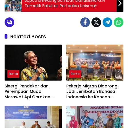
Bupati Enrekang Sambut Mahasiswa KKN
Tematik Fakultas Pertanian Unismuh
Related Posts
Berita
Berita
Sinergi Pendekar dan
Pekerja Migran Didorong
Perempuan Muda:
Jadi Jembatan Bahasa
Merawat Api Gerakan
Indonesia ke Kancah
Muhammadiyah
Global