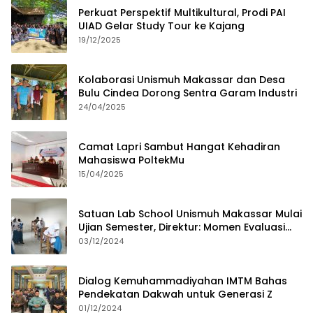
Perkuat Perspektif Multikultural, Prodi PAI
UIAD Gelar Study Tour ke Kajang
19/12/2025
Kolaborasi Unismuh Makassar dan Desa
Bulu Cindea Dorong Sentra Garam Industri
24/04/2025
Camat Lapri Sambut Hangat Kehadiran
Mahasiswa PoltekMu
15/04/2025
Satuan Lab School Unismuh Makassar Mulai
Ujian Semester, Direktur: Momen Evaluasi
Proses Pembelajaran
03/12/2024
Dialog Kemuhammadiyahan IMTM Bahas
Pendekatan Dakwah untuk Generasi Z
01/12/2024