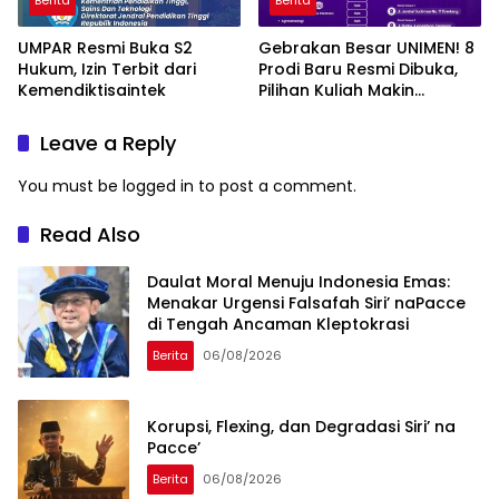
UMPAR Resmi Buka S2
Gebrakan Besar UNIMEN! 8
Hukum, Izin Terbit dari
Prodi Baru Resmi Dibuka,
Kemendiktisaintek
Pilihan Kuliah Makin
Lengkap
Leave a Reply
You must be
logged in
to post a comment.
Read Also
Daulat Moral Menuju Indonesia Emas:
Menakar Urgensi Falsafah Siri’ naPacce
di Tengah Ancaman Kleptokrasi
Berita
06/08/2026
Korupsi, Flexing, dan Degradasi Siri’ na
Pacce’
Berita
06/08/2026