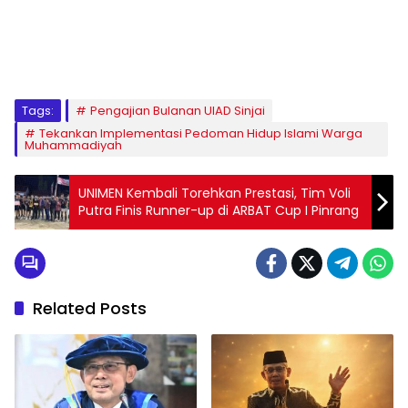
1
2
3
4
5
6
7
8
9
Tags:
Pengajian Bulanan UIAD Sinjai
Tekankan Implementasi Pedoman Hidup Islami Warga
Muhammadiyah
UNIMEN Kembali Torehkan Prestasi, Tim Voli
Putra Finis Runner-up di ARBAT Cup I Pinrang
Related Posts