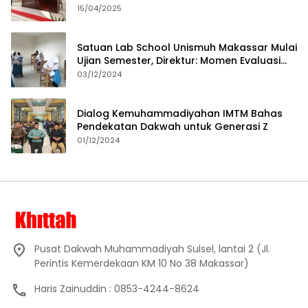
15/04/2025
Satuan Lab School Unismuh Makassar Mulai
Ujian Semester, Direktur: Momen Evaluasi
Proses Pembelajaran
03/12/2024
Dialog Kemuhammadiyahan IMTM Bahas
Pendekatan Dakwah untuk Generasi Z
01/12/2024
Pusat Dakwah Muhammadiyah Sulsel, lantai 2 (Jl.
Perintis Kemerdekaan KM 10 No 38 Makassar)
Haris Zainuddin : 0853-4244-8624