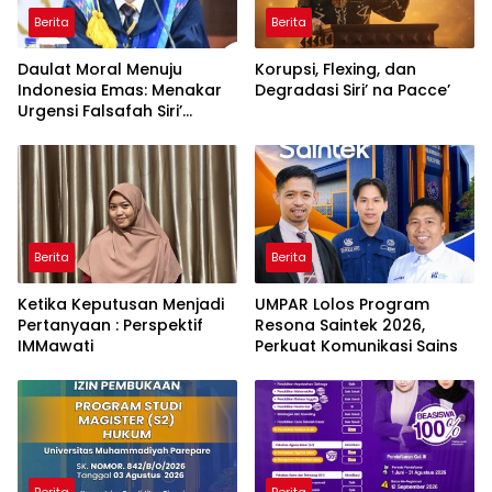
Berita
Berita
Daulat Moral Menuju
Korupsi, Flexing, dan
Indonesia Emas: Menakar
Degradasi Siri’ na Pacce’
Urgensi Falsafah Siri’
naPacce di Tengah
Ancaman Kleptokrasi
Berita
Berita
Ketika Keputusan Menjadi
UMPAR Lolos Program
Pertanyaan : Perspektif
Resona Saintek 2026,
IMMawati
Perkuat Komunikasi Sains
Berita
Berita