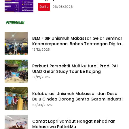
Berita
06/08/2026
BEM FISIP Unismuh Makassar Gelar Seminar
Keperempuanan, Bahas Tantangan Digital
dan Budaya Lokal
19/12/2025
Perkuat Perspektif Multikultural, Prodi PAI
UIAD Gelar Study Tour ke Kajang
19/12/2025
Kolaborasi Unismuh Makassar dan Desa
Bulu Cindea Dorong Sentra Garam Industri
24/04/2025
Camat Lapri Sambut Hangat Kehadiran
Mahasiswa PoltekMu