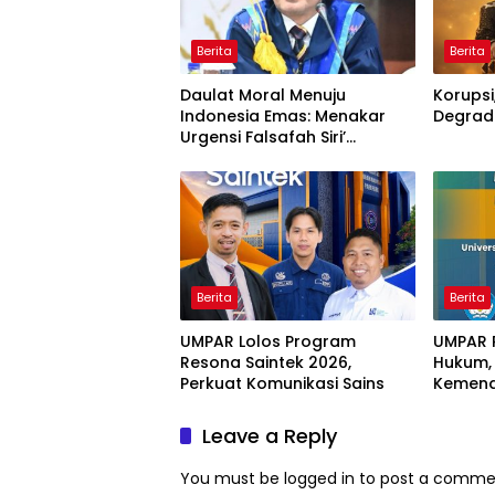
Berita
Berita
Daulat Moral Menuju
Korupsi
Indonesia Emas: Menakar
Degrada
Urgensi Falsafah Siri’
naPacce di Tengah
Ancaman Kleptokrasi
Berita
Berita
UMPAR Lolos Program
UMPAR 
Resona Saintek 2026,
Hukum, I
Perkuat Komunikasi Sains
Kemendi
Leave a Reply
You must be
logged in
to post a comme