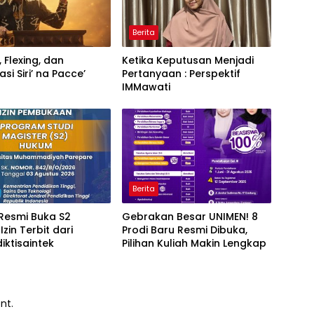
Berita
, Flexing, dan
Ketika Keputusan Menjadi
si Siri’ na Pacce’
Pertanyaan : Perspektif
IMMawati
Berita
Resmi Buka S2
Gebrakan Besar UNIMEN! 8
zin Terbit dari
Prodi Baru Resmi Dibuka,
ktisaintek
Pilihan Kuliah Makin Lengkap
nt.