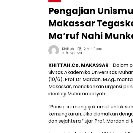
Pengajian Unismu
Makassar Tegask
Ma’ruf Nahi Munk
Khittah
2 Min Read
10/06/2024
KHITTAH.Co, MAKASSAR
– Dalam p
Sivitas Akademika Universitas Muh
(10/6), Prof Dr Mardan, M.Ag., manta
Makassar, menekankan urgensi prins
ideologi Muhammadiyah.
“Prinsip ini mengajak umat untuk s
kemungkaran. Jika diamalkan dengan
dan sejahtera,” ujar Prof. Mardan di