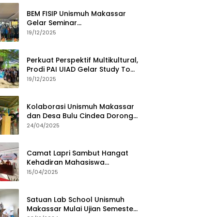
BEM FISIP Unismuh Makassar
Gelar Seminar
Keperempuanan, Bahas
19/12/2025
Tantangan Digital dan Budaya
Lokal
Perkuat Perspektif Multikultural,
Prodi PAI UIAD Gelar Study Tour
ke Kajang
19/12/2025
Kolaborasi Unismuh Makassar
dan Desa Bulu Cindea Dorong
Sentra Garam Industri
24/04/2025
Camat Lapri Sambut Hangat
Kehadiran Mahasiswa
PoltekMu
15/04/2025
Satuan Lab School Unismuh
Makassar Mulai Ujian Semester,