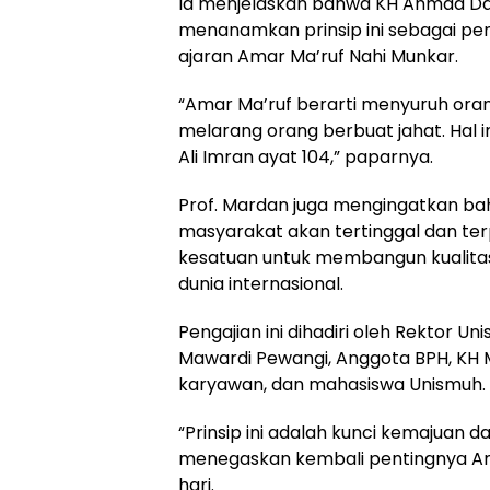
Ia menjelaskan bahwa KH Ahmad Da
menanamkan prinsip ini sebagai pe
ajaran Amar Ma’ruf Nahi Munkar.
“Amar Ma’ruf berarti menyuruh oran
melarang orang berbuat jahat. Hal i
Ali Imran ayat 104,” paparnya.
Prof. Mardan juga mengingatkan bahw
masyarakat akan tertinggal dan te
kesatuan untuk membangun kualitas
dunia internasional.
Pengajian ini dihadiri oleh Rektor Un
Mawardi Pewangi, Anggota BPH, KH
karyawan, dan mahasiswa Unismuh.
“Prinsip ini adalah kunci kemajuan d
menegaskan kembali pentingnya Am
hari.