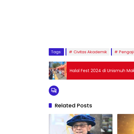
1
2
3
4
5
6
7
8
9
Tags:
Civitas Akademik
Pengaj
Halal Fest 2024 di Unismuh Maka
Related Posts