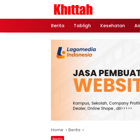
Skip
to
content
Berita
Tabligh
Kesehatan
Ai
Home
Berita
Berita