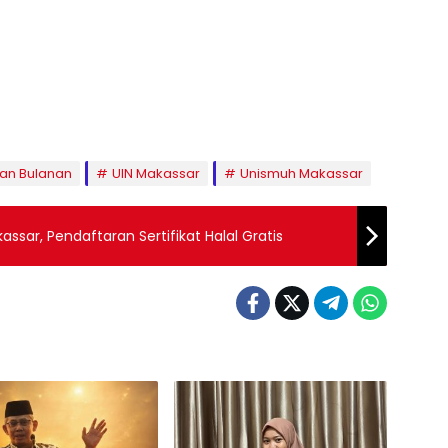
ian Bulanan
UIN Makassar
Unismuh Makassar
ssar, Pendaftaran Sertifikat Halal Gratis