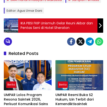
Editor: Agus Umar Dani
IKA PBSI FKIP Unismuh Gelar Reuni Akbar dan
Pentas Seni di Hotel Sheraton
Related Posts
Berita
Berita
UMPAR Lolos Program
UMPAR Resmi Buka S2
Resona Saintek 2026,
Hukum, Izin Terbit dari
Perkuat Komunikasi Sains
Kemendiktisaintek