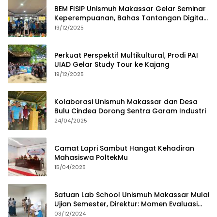
BEM FISIP Unismuh Makassar Gelar Seminar
Keperempuanan, Bahas Tantangan Digital
dan Budaya Lokal
19/12/2025
Perkuat Perspektif Multikultural, Prodi PAI
UIAD Gelar Study Tour ke Kajang
19/12/2025
Kolaborasi Unismuh Makassar dan Desa
Bulu Cindea Dorong Sentra Garam Industri
24/04/2025
Camat Lapri Sambut Hangat Kehadiran
Mahasiswa PoltekMu
15/04/2025
Satuan Lab School Unismuh Makassar Mulai
Ujian Semester, Direktur: Momen Evaluasi
Proses Pembelajaran
03/12/2024