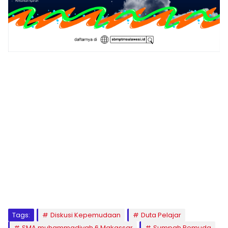
1
2
3
4
5
6
7
8
9
Tags:
Diskusi Kepemudaan
Duta Pelajar
SMA muhammadiyah 6 Makassar
Sumpah Pemuda