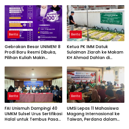
Berita
Berita
Gebrakan Besar UNIMEN! 8
Ketua PK IMM Datuk
Prodi Baru Resmi Dibuka,
Sulaiman Ziarah ke Makam
Pilihan Kuliah Makin
KH Ahmad Dahlan di
Lengkap
Yogyakarta
Berita
Berita
FAI Unismuh Dampingi 40
UMSi Lepas 11 Mahasiswa
UMKM Sulsel Urus Sertifikasi
Magang Internasional ke
Halal untuk Tembus Pasar
Taiwan, Perdana dalam
ASEAN
Sejarah Kampus