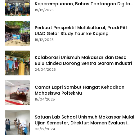
Keperempuanan, Bahas Tantangan Digital
dan Budaya Lokal
19/12/2025
Perkuat Perspektif Multikultural, Prodi PAI
UIAD Gelar Study Tour ke Kajang
19/12/2025
Kolaborasi Unismuh Makassar dan Desa
Bulu Cindea Dorong Sentra Garam Industri
24/04/2025
Camat Lapri Sambut Hangat Kehadiran
Mahasiswa PoltekMu
15/04/2025
Satuan Lab School Unismuh Makassar Mulai
Ujian Semester, Direktur: Momen Evaluasi
Proses Pembelajaran
03/12/2024