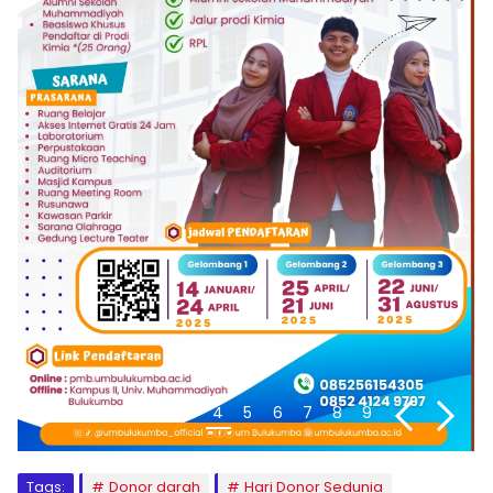
1
2
3
4
5
6
7
8
9
Tags:
Donor darah
Hari Donor Sedunia