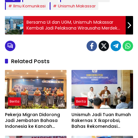
Ilmu Komunikasi
Unismuh Makassar
Bersama UI dan UGM, Unismuh Makassar
Kembali Jadi Pelaksana Wirausaha Merdeka
Kemdikbudristek
Related Posts
Berita
Berita
Pekerja Migran Didorong
Unismuh Jadi Tuan Rumah
Jadi Jembatan Bahasa
Rakernas X Ikaprobsi,
Indonesia ke Kancah
Bahas Rekomendasi
Global
Penguatan Bahasa