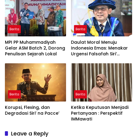
Indonesia di Tingkat
Global
Berita
Berita
MPI PP Muhammadiyah
Daulat Moral Menuju
Gelar ASM Batch 2, Dorong
Indonesia Emas: Menakar
Penulisan Sejarah Lokal
Urgensi Falsafah Siri’
naPacce di Tengah
Ancaman Kleptokrasi
Berita
Berita
Korupsi, Flexing, dan
Ketika Keputusan Menjadi
Degradasi Siri’ na Pacce’
Pertanyaan : Perspektif
IMMawati
Leave a Reply