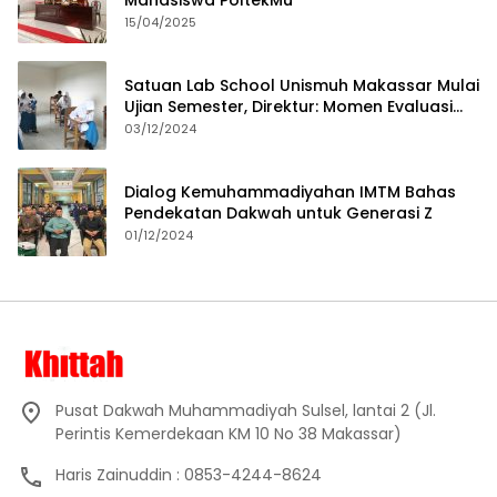
Mahasiswa PoltekMu
15/04/2025
Satuan Lab School Unismuh Makassar Mulai
Ujian Semester, Direktur: Momen Evaluasi
Proses Pembelajaran
03/12/2024
Dialog Kemuhammadiyahan IMTM Bahas
Pendekatan Dakwah untuk Generasi Z
01/12/2024
Pusat Dakwah Muhammadiyah Sulsel, lantai 2 (Jl.
Perintis Kemerdekaan KM 10 No 38 Makassar)
Haris Zainuddin : 0853-4244-8624