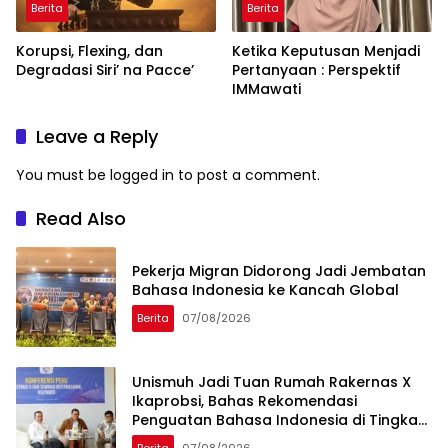
Berita
Berita
Korupsi, Flexing, dan
Ketika Keputusan Menjadi
Degradasi Siri’ na Pacce’
Pertanyaan : Perspektif
IMMawati
Leave a Reply
You must be
logged in
to post a comment.
Read Also
Pekerja Migran Didorong Jadi Jembatan
Bahasa Indonesia ke Kancah Global
Berita
07/08/2026
Unismuh Jadi Tuan Rumah Rakernas X
Ikaprobsi, Bahas Rekomendasi
Penguatan Bahasa Indonesia di Tingkat
Global
Berita
07/08/2026