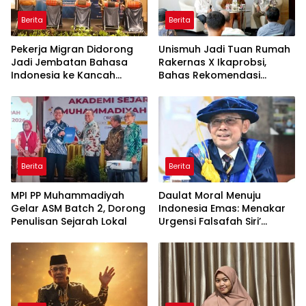
Berita
Berita
Pekerja Migran Didorong
Unismuh Jadi Tuan Rumah
Jadi Jembatan Bahasa
Rakernas X Ikaprobsi,
Indonesia ke Kancah
Bahas Rekomendasi
Global
Penguatan Bahasa
Indonesia di Tingkat
Global
Berita
Berita
MPI PP Muhammadiyah
Daulat Moral Menuju
Gelar ASM Batch 2, Dorong
Indonesia Emas: Menakar
Penulisan Sejarah Lokal
Urgensi Falsafah Siri’
naPacce di Tengah
Ancaman Kleptokrasi