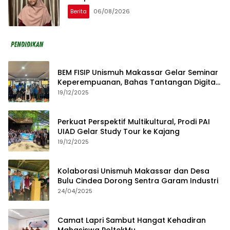
Berita
06/08/2026
BEM FISIP Unismuh Makassar Gelar Seminar
Keperempuanan, Bahas Tantangan Digital
dan Budaya Lokal
19/12/2025
Perkuat Perspektif Multikultural, Prodi PAI
UIAD Gelar Study Tour ke Kajang
19/12/2025
Kolaborasi Unismuh Makassar dan Desa
Bulu Cindea Dorong Sentra Garam Industri
24/04/2025
Camat Lapri Sambut Hangat Kehadiran