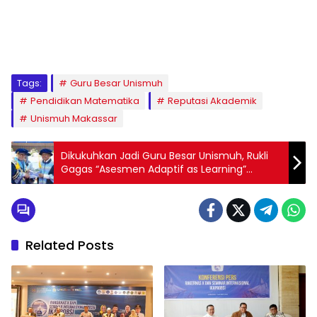
1
2
3
4
5
6
7
8
9
Tags:
Guru Besar Unismuh
Pendidikan Matematika
Reputasi Akademik
Unismuh Makassar
Dikukuhkan Jadi Guru Besar Unismuh, Rukli
Gagas “Asesmen Adaptif as Learning”
Berbasis AI bagi Anak LD
Related Posts