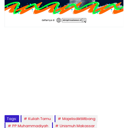
1
2
3
4
5
6
7
8
9
Tags:
Kuliah Tamu
Majelisdiktilitbang
PP Muhammadiyah
Unismuh Makassar