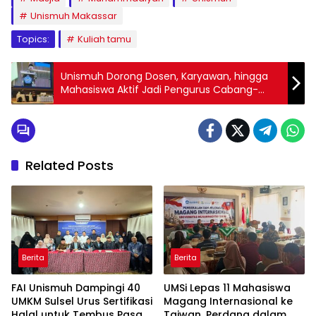
Unismuh Makassar
Topics:
Kuliah tamu
Unismuh Dorong Dosen, Karyawan, hingga
Mahasiswa Aktif Jadi Pengurus Cabang-
Ranting Muhammadiyah dan Masjid
Related Posts
Berita
Berita
FAI Unismuh Dampingi 40
UMSi Lepas 11 Mahasiswa
UMKM Sulsel Urus Sertifikasi
Magang Internasional ke
Halal untuk Tembus Pasar
Taiwan, Perdana dalam