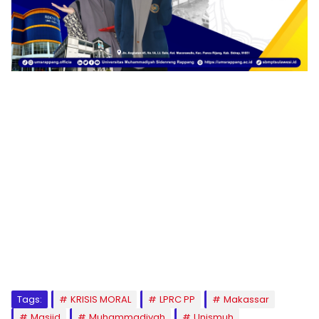
1
2
3
4
5
6
7
8
9
Tags:
KRISIS MORAL
LPRC PP
Makassar
Masjid
Muhammadiyah
Unismuh