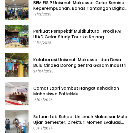
BEM FISIP Unismuh Makassar Gelar Seminar
Keperempuanan, Bahas Tantangan Digital
dan Budaya Lokal
19/12/2025
Perkuat Perspektif Multikultural, Prodi PAI
UIAD Gelar Study Tour ke Kajang
19/12/2025
Kolaborasi Unismuh Makassar dan Desa
Bulu Cindea Dorong Sentra Garam Industri
24/04/2025
Camat Lapri Sambut Hangat Kehadiran
Mahasiswa PoltekMu
15/04/2025
Satuan Lab School Unismuh Makassar Mulai
Ujian Semester, Direktur: Momen Evaluasi
Proses Pembelajaran
03/12/2024