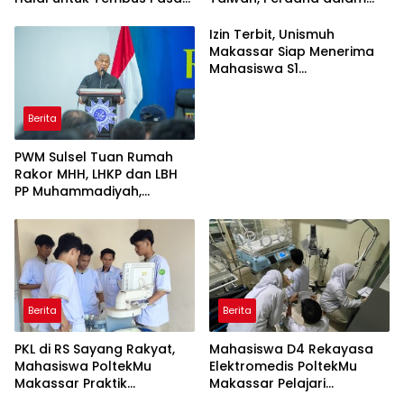
ASEAN
Sejarah Kampus
Izin Terbit, Unismuh
Makassar Siap Menerima
Mahasiswa S1
Keperawatan dan Profesi
Ners
Berita
PWM Sulsel Tuan Rumah
Rakor MHH, LHKP dan LBH
PP Muhammadiyah,
Perkuat Gerakan Hukum
dan Kebijakan Publik
Berita
Berita
PKL di RS Sayang Rakyat,
Mahasiswa D4 Rekayasa
Mahasiswa PoltekMu
Elektromedis PoltekMu
Makassar Praktik
Makassar Pelajari
Troubleshooting Alat USG
Pemeliharaan Baby