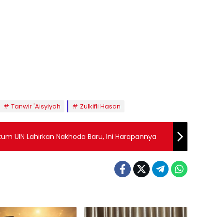
Tanwir 'Aisyiyah
Zulkifli Hasan
kum UIN Lahirkan Nakhoda Baru, Ini Harapannya