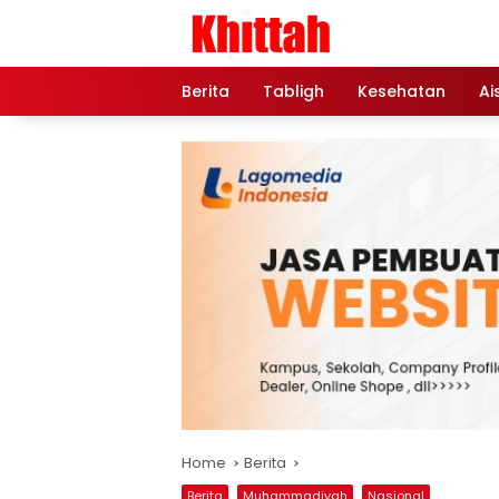
Skip
to
content
Berita
Tabligh
Kesehatan
Ai
Home
Berita
Berita
Muhammadiyah
Nasional