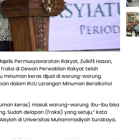
ajelis Permusyawaratan Rakyat, Zulkifli Hasan,
aksi di Dewan Perwakilan Rakyat telah
u minuman keras dijual di warung-warung.
u poin dalam RUU Larangan Minuman Beralkohol
inuman keras) masuk warung-warung. Ibu-ibu bisa
. Sudah delapan (fraksi) yang setuju,” kata
r Aisyiah di Universitas Muhammadiyah Surabaya,