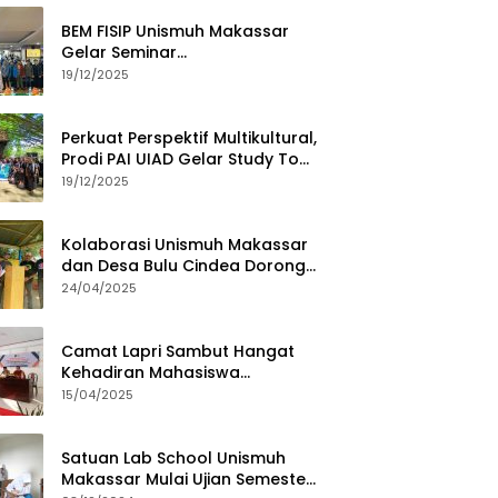
BEM FISIP Unismuh Makassar
Gelar Seminar
Keperempuanan, Bahas
19/12/2025
Tantangan Digital dan Budaya
Lokal
Perkuat Perspektif Multikultural,
Prodi PAI UIAD Gelar Study Tour
ke Kajang
19/12/2025
Kolaborasi Unismuh Makassar
dan Desa Bulu Cindea Dorong
Sentra Garam Industri
24/04/2025
Camat Lapri Sambut Hangat
Kehadiran Mahasiswa
PoltekMu
15/04/2025
Satuan Lab School Unismuh
Makassar Mulai Ujian Semester,