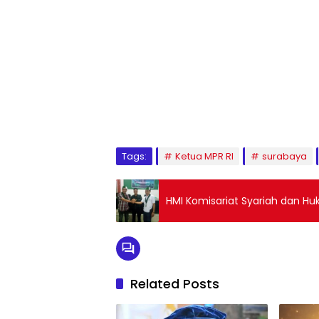
1
2
3
4
5
6
7
8
9
Tags:
Ketua MPR RI
surabaya
HMI Komisariat Syariah dan Hu
Related Posts