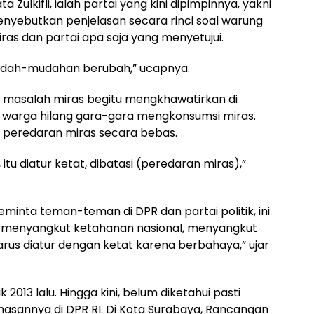
 Zulkifli, ialah partai yang kini dipimpinnya, yakni
menyebutkan penjelasan secara rinci soal warung
ras dan partai apa saja yang menyetujui.
mudah-mudahan berubah,” ucapnya.
i, masalah miras begitu mengkhawatirkan di
wa warga hilang gara-gara mengkonsumsi miras.
s peredaran miras secara bebas.
itu diatur ketat, dibatasi (peredaran miras),”
eminta teman-teman di DPR dan partai politik, ini
 menyangkut ketahanan nasional, menyangkut
arus diatur dengan ketat karena berbahaya,” ujar
 2013 lalu. Hingga kini, belum diketahui pasti
sannya di DPR RI. Di Kota Surabaya, Rancangan