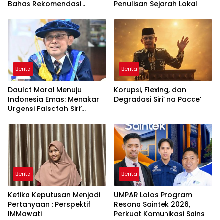
Bahas Rekomendasi
Penulisan Sejarah Lokal
Penguatan Bahasa
Indonesia di Tingkat
Global
Berita
Berita
Daulat Moral Menuju
Korupsi, Flexing, dan
Indonesia Emas: Menakar
Degradasi Siri’ na Pacce’
Urgensi Falsafah Siri’
naPacce di Tengah
Ancaman Kleptokrasi
Berita
Berita
Ketika Keputusan Menjadi
UMPAR Lolos Program
Pertanyaan : Perspektif
Resona Saintek 2026,
IMMawati
Perkuat Komunikasi Sains