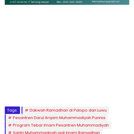
1
2
3
4
5
6
7
8
9
Tags:
Dakwah Ramadhan di Palopo dan Luwu
Pesantren Darul Arqam Muhammadiyah Punnia
Program Tebar Imam Pesantren Muhammadiyah
Santri Muhammadiyah jadi Imam Ramadhan