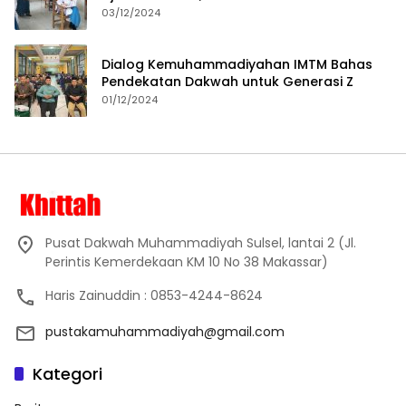
Proses Pembelajaran
03/12/2024
Dialog Kemuhammadiyahan IMTM Bahas
Pendekatan Dakwah untuk Generasi Z
01/12/2024
Pusat Dakwah Muhammadiyah Sulsel, lantai 2 (Jl.
Perintis Kemerdekaan KM 10 No 38 Makassar)
Haris Zainuddin : 0853-4244-8624
pustakamuhammadiyah@gmail.com
Kategori