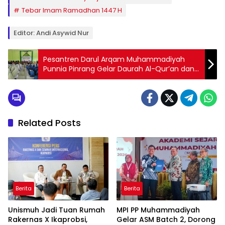
Tebar Imam Ramadhan 1447 H
Editor: Andi Asywid Nur
Pesantren Darul Arqam Muhammadiyah
Punnia Pinrang Gelar Daurah Al-Qur’an dan
Fikih Kontemporer
Related Posts
Berita
Berita
Unismuh Jadi Tuan Rumah
MPI PP Muhammadiyah
Rakernas X Ikaprobsi,
Gelar ASM Batch 2, Dorong