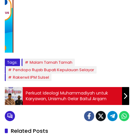
1
2
3
4
5
6
7
8
9
Tags:
Malam Tamah Tamah
Pendopo Rujab Bupati Kepulauan Selayar
Rakerwil IPM Sulsel
Perkuat Ideologi Muhammadiyah untuk
Karyawan, Unismuh Gelar Baitul Arqam
Related Posts