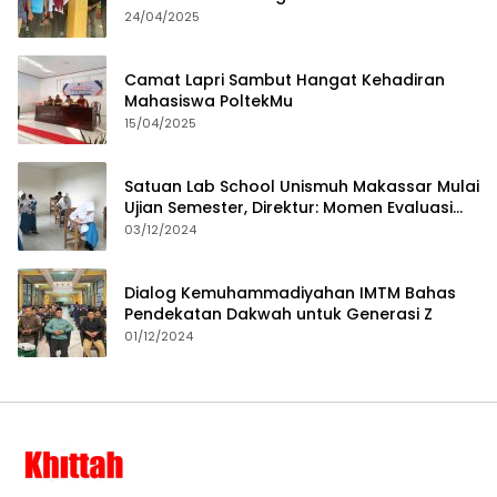
24/04/2025
Camat Lapri Sambut Hangat Kehadiran
Mahasiswa PoltekMu
15/04/2025
Satuan Lab School Unismuh Makassar Mulai
Ujian Semester, Direktur: Momen Evaluasi
Proses Pembelajaran
03/12/2024
Dialog Kemuhammadiyahan IMTM Bahas
Pendekatan Dakwah untuk Generasi Z
01/12/2024