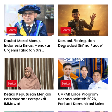
Berita
Berita
Daulat Moral Menuju
Korupsi, Flexing, dan
Indonesia Emas: Menakar
Degradasi Siri’ na Pacce’
Urgensi Falsafah Siri’
naPacce di Tengah
Ancaman Kleptokrasi
Berita
Berita
Ketika Keputusan Menjadi
UMPAR Lolos Program
Pertanyaan : Perspektif
Resona Saintek 2026,
IMMawati
Perkuat Komunikasi Sains