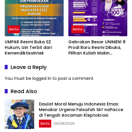
Berita
Berita
UMPAR Resmi Buka S2
Gebrakan Besar UNIMEN! 8
Hukum, Izin Terbit dari
Prodi Baru Resmi Dibuka,
Kemendiktisaintek
Pilihan Kuliah Makin
Lengkap
Leave a Reply
You must be
logged in
to post a comment.
Read Also
Daulat Moral Menuju Indonesia Emas:
Menakar Urgensi Falsafah Siri’ naPacce
di Tengah Ancaman Kleptokrasi
Berita
06/08/2026