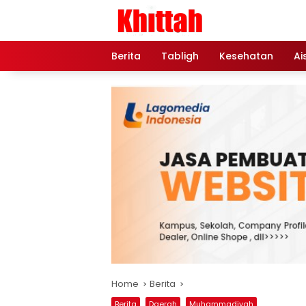
Skip
to
content
Berita
Tabligh
Kesehatan
Ai
Home
Berita
Berita
Daerah
Muhammadiyah