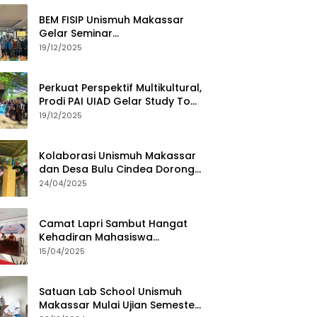
BEM FISIP Unismuh Makassar
Gelar Seminar
Keperempuanan, Bahas
19/12/2025
Tantangan Digital dan Budaya
Lokal
Perkuat Perspektif Multikultural,
Prodi PAI UIAD Gelar Study Tour
ke Kajang
19/12/2025
Kolaborasi Unismuh Makassar
dan Desa Bulu Cindea Dorong
Sentra Garam Industri
24/04/2025
Camat Lapri Sambut Hangat
Kehadiran Mahasiswa
PoltekMu
15/04/2025
Satuan Lab School Unismuh
Makassar Mulai Ujian Semester,