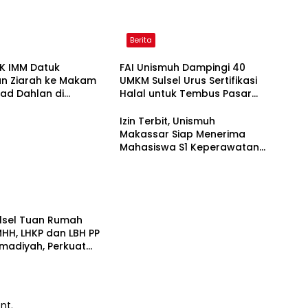
Berita
K IMM Datuk
FAI Unismuh Dampingi 40
an Ziarah ke Makam
UMKM Sulsel Urus Sertifikasi
ad Dahlan di
Halal untuk Tembus Pasar
arta
ASEAN
Izin Terbit, Unismuh
Makassar Siap Menerima
Mahasiswa S1 Keperawatan
dan Profesi Ners
lsel Tuan Rumah
HH, LHKP dan LBH PP
adiyah, Perkuat
n Hukum dan
an Publik
nt.