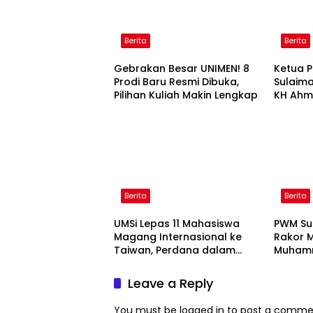
Berita
Berita
Gebrakan Besar UNIMEN! 8
Ketua P
Prodi Baru Resmi Dibuka,
Sulaim
Pilihan Kuliah Makin Lengkap
KH Ahm
Yogyak
Berita
Berita
UMSi Lepas 11 Mahasiswa
PWM Su
Magang Internasional ke
Rakor M
Taiwan, Perdana dalam
Muhamm
Sejarah Kampus
Geraka
Kebijak
Leave a Reply
You must be
logged in
to post a comme