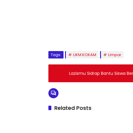
1
2
3
4
5
6
7
8
9
Tags:
UKM KOKAM
Umpar
Lazismu Sidrap Bantu Siswa B
Related Posts