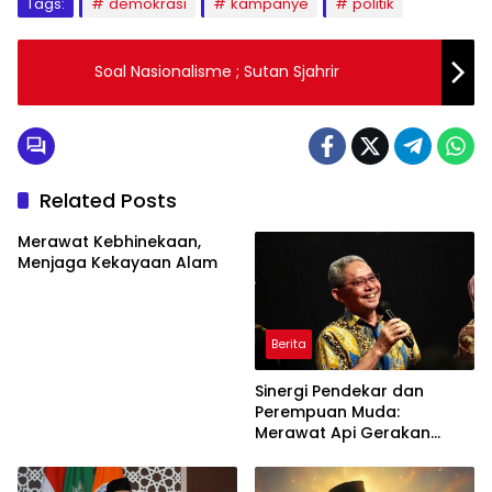
Tags:
demokrasi
kampanye
politik
Soal Nasionalisme ; Sutan Sjahrir
Related Posts
Merawat Kebhinekaan,
Menjaga Kekayaan Alam
Berita
Sinergi Pendekar dan
Perempuan Muda:
Merawat Api Gerakan
Muhammadiyah