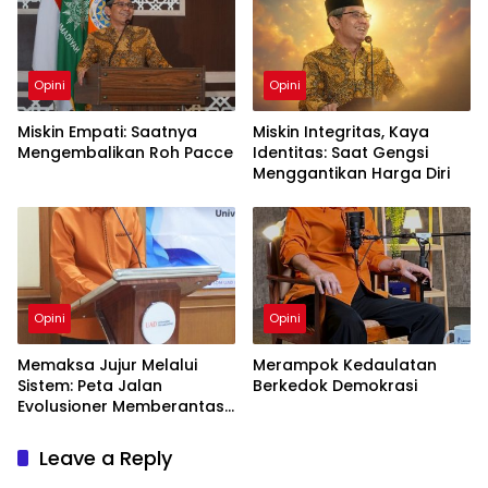
Opini
Opini
Miskin Empati: Saatnya
Miskin Integritas, Kaya
Mengembalikan Roh Pacce
Identitas: Saat Gengsi
Menggantikan Harga Diri
Opini
Opini
Memaksa Jujur Melalui
Merampok Kedaulatan
Sistem: Peta Jalan
Berkedok Demokrasi
Evolusioner Memberantas
KKN
Leave a Reply