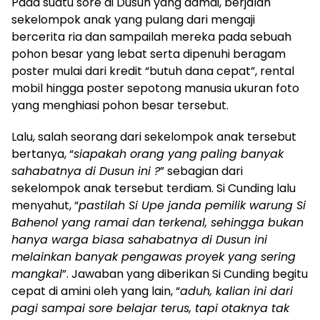
Pada suatu sore di Dusun yang damai, berjalan
sekelompok anak yang pulang dari mengaji
bercerita ria dan sampailah mereka pada sebuah
pohon besar yang lebat serta dipenuhi beragam
poster mulai dari kredit “butuh dana cepat”, rental
mobil hingga poster sepotong manusia ukuran foto
yang menghiasi pohon besar tersebut.
Lalu, salah seorang dari sekelompok anak tersebut
bertanya, “
siapakah orang yang paling ba
n
yak
sahabatnya di Dusun ini ?
” sebagian dari
sekelompok anak tersebut terdiam. Si Cunding lalu
menyahut, “
pastilah Si Upe janda pemilik warung Si
Bahenol yang ramai dan terkenal, sehingga bukan
hanya warga biasa sahabatnya di Dusun ini
melainkan banyak pengawas proyek yang sering
mangkal
”. Jawaban yang diberikan Si Cunding begitu
cepat di amini oleh yang lain, “
aduh, kalian ini dari
pagi sampai sore belajar terus, tapi otaknya tak