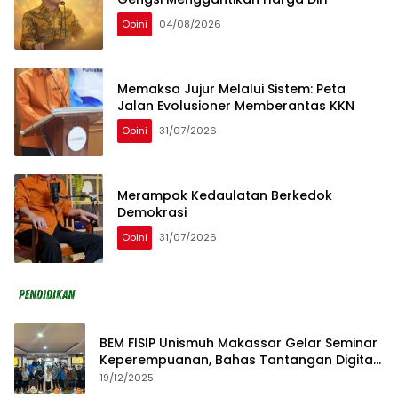
Opini
04/08/2026
Memaksa Jujur Melalui Sistem: Peta
Jalan Evolusioner Memberantas KKN
Opini
31/07/2026
Merampok Kedaulatan Berkedok
Demokrasi
Opini
31/07/2026
BEM FISIP Unismuh Makassar Gelar Seminar
Keperempuanan, Bahas Tantangan Digital
dan Budaya Lokal
19/12/2025