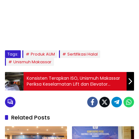
1
2
3
4
5
6
7
8
9
Tags:
Produk AUM
Sertifikasi Halal
Unismuh Makassar
Konsisten Terapkan ISO, Unismuh Makassar
Periksa Keselamatan Lift dan Elevator
Secara Berkala
Related Posts