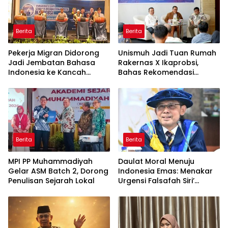
Berita
Berita
Pekerja Migran Didorong
Unismuh Jadi Tuan Rumah
Jadi Jembatan Bahasa
Rakernas X Ikaprobsi,
Indonesia ke Kancah
Bahas Rekomendasi
Global
Penguatan Bahasa
Indonesia di Tingkat
Global
Berita
Berita
MPI PP Muhammadiyah
Daulat Moral Menuju
Gelar ASM Batch 2, Dorong
Indonesia Emas: Menakar
Penulisan Sejarah Lokal
Urgensi Falsafah Siri’
naPacce di Tengah
Ancaman Kleptokrasi