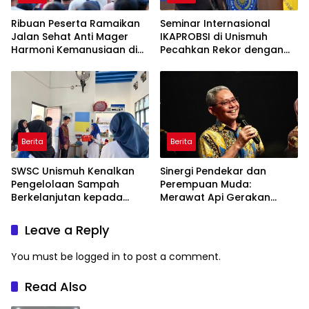
Ribuan Peserta Ramaikan
Seminar Internasional
Jalan Sehat Anti Mager
IKAPROBSI di Unismuh
Harmoni Kemanusiaan di
Pecahkan Rekor dengan
Makassar
249 Makalah
Berita
Berita
SWSC Unismuh Kenalkan
Sinergi Pendekar dan
Pengelolaan Sampah
Perempuan Muda:
Berkelanjutan kepada
Merawat Api Gerakan
Peserta Macca Student
Muhammadiyah
Visit
Leave a Reply
You must be
logged in
to post a comment.
Read Also