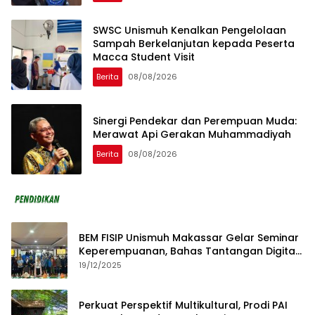
SWSC Unismuh Kenalkan Pengelolaan
Sampah Berkelanjutan kepada Peserta
Macca Student Visit
Berita
08/08/2026
Sinergi Pendekar dan Perempuan Muda:
Merawat Api Gerakan Muhammadiyah
Berita
08/08/2026
BEM FISIP Unismuh Makassar Gelar Seminar
Keperempuanan, Bahas Tantangan Digital
dan Budaya Lokal
19/12/2025
Perkuat Perspektif Multikultural, Prodi PAI