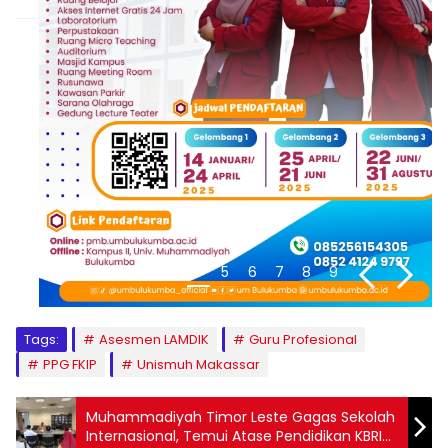
1
2
3
4
5
6
7
8
9
Tags:
Asesmen LAMDIK
Guru Profesional
PPG FKIP
Unismuh Makassar
Muhammadiyah Timor Leste Gagas Sekolah
Internasional, Temui Atase Pendidikan KBRI