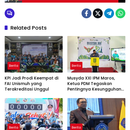
Dili
Related Posts
Berita
Berita
KPI Jadi Prodi Keempat di
Musyda XXI IPM Maros,
FAI Unismuh yang
Ketua PDM Tegaskan
Terakreditasi Unggul
Pentingnya Kesungguhan
dan Keikhlasan
Berita
Berita