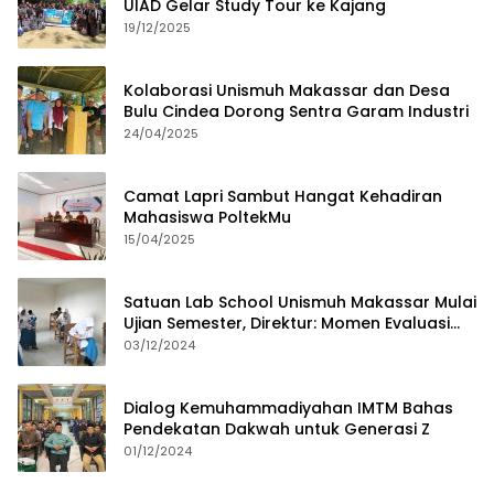
UIAD Gelar Study Tour ke Kajang
19/12/2025
Kolaborasi Unismuh Makassar dan Desa
Bulu Cindea Dorong Sentra Garam Industri
24/04/2025
Camat Lapri Sambut Hangat Kehadiran
Mahasiswa PoltekMu
15/04/2025
Satuan Lab School Unismuh Makassar Mulai
Ujian Semester, Direktur: Momen Evaluasi
Proses Pembelajaran
03/12/2024
Dialog Kemuhammadiyahan IMTM Bahas
Pendekatan Dakwah untuk Generasi Z
01/12/2024