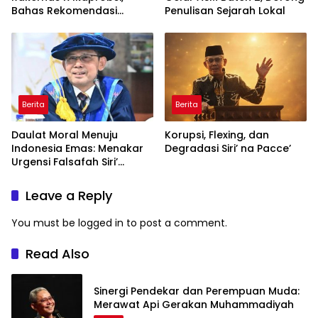
Bahas Rekomendasi
Penulisan Sejarah Lokal
Penguatan Bahasa
Indonesia di Tingkat
Global
Berita
Berita
Daulat Moral Menuju
Korupsi, Flexing, dan
Indonesia Emas: Menakar
Degradasi Siri’ na Pacce’
Urgensi Falsafah Siri’
naPacce di Tengah
Ancaman Kleptokrasi
Leave a Reply
You must be
logged in
to post a comment.
Read Also
Sinergi Pendekar dan Perempuan Muda:
Merawat Api Gerakan Muhammadiyah