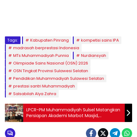
1
2
3
4
5
6
7
8
9
Tags:
Kabupaten Pinrang
kompetisi sains IPA
madrasah berprestasi Indonesia
MTs Muhammadiyah Punnia
Nurdiansyah
Olimpiade Sains Nasional (OSN) 2026
OSN Tingkat Provinsi Sulawesi Selatan
Pendidikan Muhammadiyah Sulawesi Selatan
prestasi santri Muhammadiyah
Salsabilah Alya Zahra
LPCR-PM Muhammadiyah Sulsel Matangkan
Persiapan Akademi Marbot Masjid,
Targetkan Jadi Percontohan Indonesia
Timur