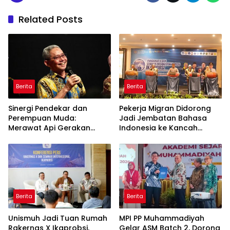
Related Posts
Berita
Berita
Sinergi Pendekar dan
Pekerja Migran Didorong
Perempuan Muda:
Jadi Jembatan Bahasa
Merawat Api Gerakan
Indonesia ke Kancah
Muhammadiyah
Global
Berita
Berita
Unismuh Jadi Tuan Rumah
MPI PP Muhammadiyah
Rakernas X Ikaprobsi,
Gelar ASM Batch 2, Dorong