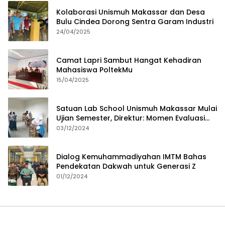
Kolaborasi Unismuh Makassar dan Desa
Bulu Cindea Dorong Sentra Garam Industri
24/04/2025
Camat Lapri Sambut Hangat Kehadiran
Mahasiswa PoltekMu
15/04/2025
Satuan Lab School Unismuh Makassar Mulai
Ujian Semester, Direktur: Momen Evaluasi
Proses Pembelajaran
03/12/2024
Dialog Kemuhammadiyahan IMTM Bahas
Pendekatan Dakwah untuk Generasi Z
01/12/2024