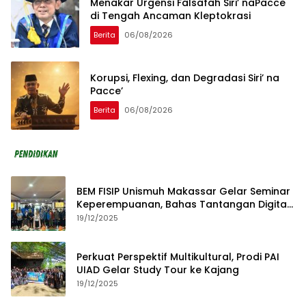
Menakar Urgensi Falsafah Siri’ naPacce
di Tengah Ancaman Kleptokrasi
Berita
06/08/2026
Korupsi, Flexing, dan Degradasi Siri’ na
Pacce’
Berita
06/08/2026
BEM FISIP Unismuh Makassar Gelar Seminar
Keperempuanan, Bahas Tantangan Digital
dan Budaya Lokal
19/12/2025
Perkuat Perspektif Multikultural, Prodi PAI
UIAD Gelar Study Tour ke Kajang
19/12/2025