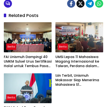
Related Posts
Berita
Berita
FAI Unismuh Dampingi 40
UMSi Lepas 11 Mahasiswa
UMKM Sulsel Urus Sertifikasi
Magang Internasional ke
Halal untuk Tembus Pasar
Taiwan, Perdana dalam
ASEAN
Sejarah Kampus
Izin Terbit, Unismuh
Makassar Siap Menerima
Mahasiswa S1
Keperawatan dan Profesi
Ners
Berita