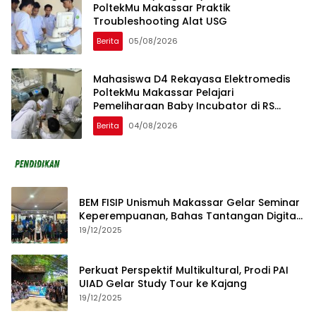
PoltekMu Makassar Praktik
Troubleshooting Alat USG
Berita
05/08/2026
Mahasiswa D4 Rekayasa Elektromedis
PoltekMu Makassar Pelajari
Pemeliharaan Baby Incubator di RS
Unhas
Berita
04/08/2026
BEM FISIP Unismuh Makassar Gelar Seminar
Keperempuanan, Bahas Tantangan Digital
dan Budaya Lokal
19/12/2025
Perkuat Perspektif Multikultural, Prodi PAI
UIAD Gelar Study Tour ke Kajang
19/12/2025