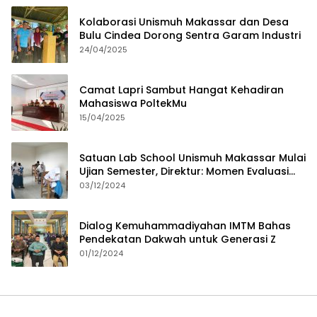
Kolaborasi Unismuh Makassar dan Desa
Bulu Cindea Dorong Sentra Garam Industri
24/04/2025
Camat Lapri Sambut Hangat Kehadiran
Mahasiswa PoltekMu
15/04/2025
Satuan Lab School Unismuh Makassar Mulai
Ujian Semester, Direktur: Momen Evaluasi
Proses Pembelajaran
03/12/2024
Dialog Kemuhammadiyahan IMTM Bahas
Pendekatan Dakwah untuk Generasi Z
01/12/2024