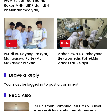
PWM Sulsel Tuan Rumah
Rakor MHH, LHKP dan LBH
PP Muhammadiyah,
Perkuat Gerakan Hukum
dan Kebijakan Publik
Berita
Berita
PKL di RS Sayang Rakyat,
Mahasiswa D4 Rekayasa
Mahasiswa PoltekMu
Elektromedis PoltekMu
Makassar Praktik
Makassar Pelajari
Troubleshooting Alat USG
Pemeliharaan Baby
Incubator di RS Unhas
Leave a Reply
You must be
logged in
to post a comment.
Read Also
FAI Unismuh Dampingi 40 UMKM Sulsel
Urus Sertifikasi Halal untuk Tembus