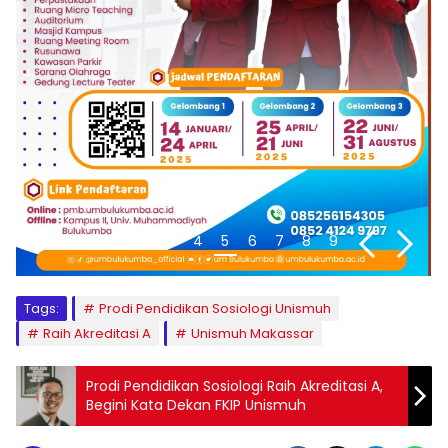
1
2
3
4
5
6
7
8
9
Tags:
Prodi Pendidikan Sosiologi Unismuh
Raih Akreditasi A
Unismuh Makassar
Prodi Pendidikan Sosiologi Raih Akreditasi A,
Begini Kata Dekan FKIP Unismuh