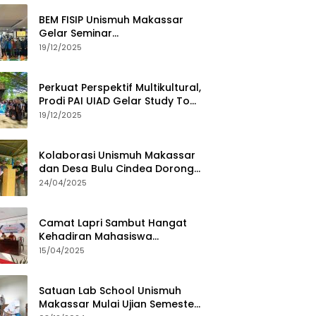
BEM FISIP Unismuh Makassar
Gelar Seminar
Keperempuanan, Bahas
19/12/2025
Tantangan Digital dan Budaya
Lokal
Perkuat Perspektif Multikultural,
Prodi PAI UIAD Gelar Study Tour
ke Kajang
19/12/2025
Kolaborasi Unismuh Makassar
dan Desa Bulu Cindea Dorong
Sentra Garam Industri
24/04/2025
Camat Lapri Sambut Hangat
Kehadiran Mahasiswa
PoltekMu
15/04/2025
Satuan Lab School Unismuh
Makassar Mulai Ujian Semester,