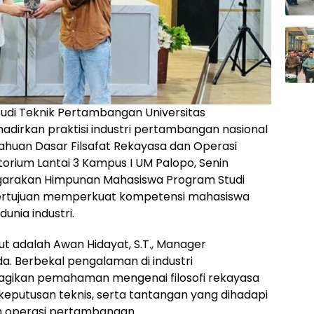
udi Teknik Pertambangan Universitas
irkan praktisi industri pertambangan nasional
ahuan Dasar Filsafat Rekayasa dan Operasi
torium Lantai 3 Kampus I UM Palopo, Senin
ggarakan Himpunan Mahasiswa Program Studi
ertujuan memperkuat kompetensi mahasiswa
unia industri.
t adalah Awan Hidayat, S.T., Manager
a. Berbekal pengalaman di industri
gikan pemahaman mengenai filosofi rekayasa
keputusan teknis, serta tantangan yang dihadapi
n operasi pertambangan.