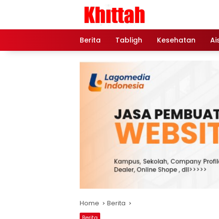
Skip
to
content
Berita
Tabligh
Kesehatan
Ai
Home
Berita
Berita