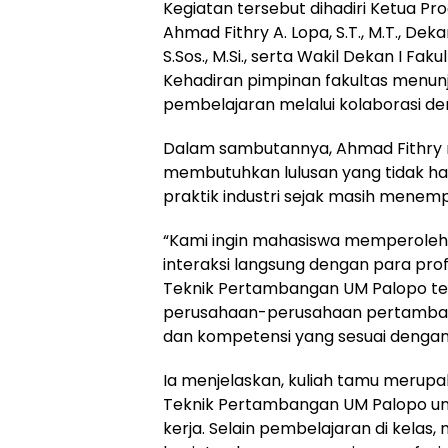
Kegiatan tersebut dihadiri Ketua Pr
Ahmad Fithry A. Lopa, S.T., M.T., Dek
S.Sos., M.Si., serta Wakil Dekan I Faku
Kehadiran pimpinan fakultas menun
pembelajaran melalui kolaborasi den
Dalam sambutannya, Ahmad Fithry
membutuhkan lulusan yang tidak ha
praktik industri sejak masih menemp
“Kami ingin mahasiswa memperoleh 
interaksi langsung dengan para profe
Teknik Pertambangan UM Palopo t
perusahaan-perusahaan pertambang
dan kompetensi yang sesuai dengan 
Ia menjelaskan, kuliah tamu merupa
Teknik Pertambangan UM Palopo u
kerja. Selain pembelajaran di kelas,