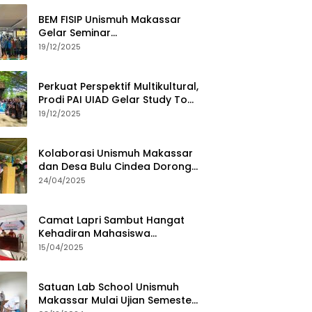
BEM FISIP Unismuh Makassar
Gelar Seminar
Keperempuanan, Bahas
19/12/2025
Tantangan Digital dan Budaya
Lokal
Perkuat Perspektif Multikultural,
Prodi PAI UIAD Gelar Study Tour
ke Kajang
19/12/2025
Kolaborasi Unismuh Makassar
dan Desa Bulu Cindea Dorong
Sentra Garam Industri
24/04/2025
Camat Lapri Sambut Hangat
Kehadiran Mahasiswa
PoltekMu
15/04/2025
Satuan Lab School Unismuh
Makassar Mulai Ujian Semester,