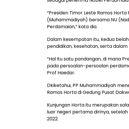
sebagai penerima Nobel Perdamaia
“Presiden Timor Leste Ramos Hort
(Muhammadiyah) bersama NU (Nadh
Perdamaian,” kata dia.
Dalam kesempatan itu, kedua belah
pendidikan, kesehatan, serta dala
“Hal itu satu pandangan, di mana P
pada persoalan-persoalan perdamaia
Prof Haedar.
Dkiketahui, PP Muhammadiyah mener
Ramos Horta di Gedung Pusat Dakwa
Kunjungan Horta itu merupakan sal
luar negeri pertama dirinya, setela
2022.