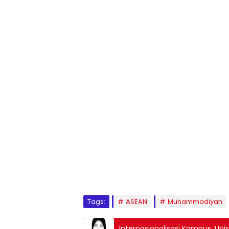
1
2
3
4
5
6
7
8
9
Tags:
ASEAN
Muhammadiyah
Internasionalisasi Kampus, U