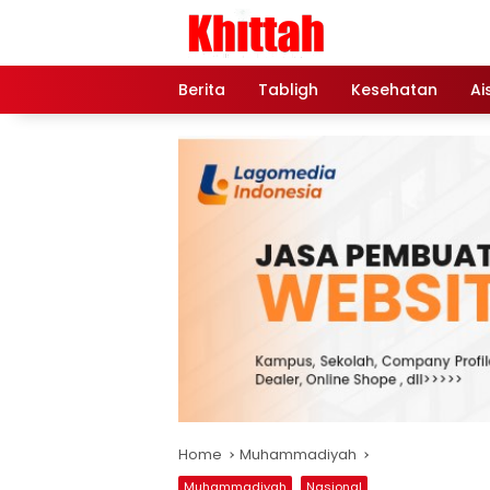
Skip
to
content
Berita
Tabligh
Kesehatan
Ai
Home
Muhammadiyah
Muhammadiyah
Nasional