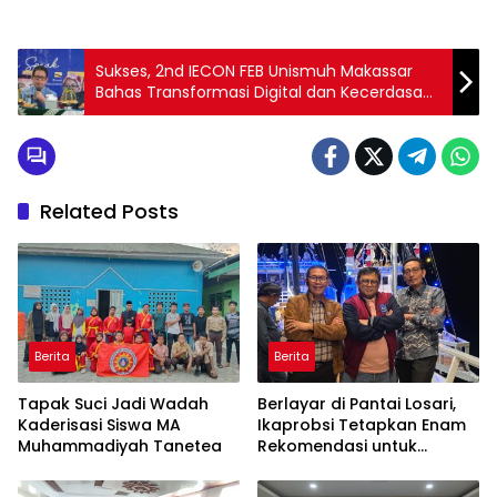
Sukses, 2nd IECON FEB Unismuh Makassar
Bahas Transformasi Digital dan Kecerdasan
Buatan
Related Posts
Berita
Berita
Tapak Suci Jadi Wadah
Berlayar di Pantai Losari,
Kaderisasi Siswa MA
Ikaprobsi Tetapkan Enam
Muhammadiyah Tanetea
Rekomendasi untuk
Bahasa Indonesia