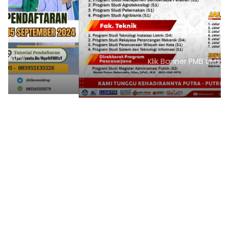
Klik Banner PMB UMSI
1
2
3
4
5
6
7
8
9