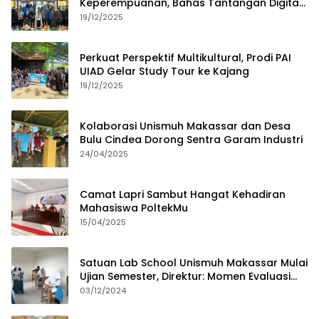
Keperempuanan, Bahas Tantangan Digital
dan Budaya Lokal
19/12/2025
Perkuat Perspektif Multikultural, Prodi PAI
UIAD Gelar Study Tour ke Kajang
19/12/2025
Kolaborasi Unismuh Makassar dan Desa
Bulu Cindea Dorong Sentra Garam Industri
24/04/2025
Camat Lapri Sambut Hangat Kehadiran
Mahasiswa PoltekMu
15/04/2025
Satuan Lab School Unismuh Makassar Mulai
Ujian Semester, Direktur: Momen Evaluasi
Proses Pembelajaran
03/12/2024