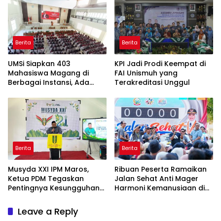
Berita
Berita
UMSi Siapkan 403
KPI Jadi Prodi Keempat di
Mahasiswa Magang di
FAI Unismuh yang
Berbagai Instansi, Ada
Terakreditasi Unggul
Program Internasional ke
Taiwan
Berita
Berita
Musyda XXI IPM Maros,
Ribuan Peserta Ramaikan
Ketua PDM Tegaskan
Jalan Sehat Anti Mager
Pentingnya Kesungguhan
Harmoni Kemanusiaan di
dan Keikhlasan
Makassar
Leave a Reply