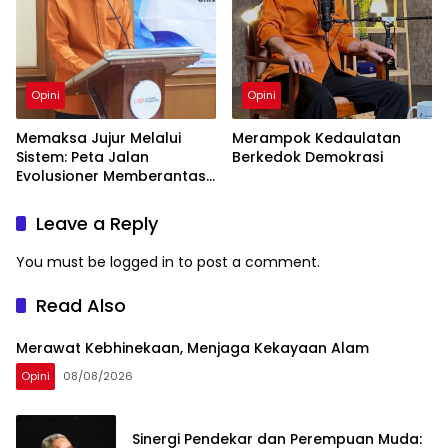
Opini
Opini
Memaksa Jujur Melalui
Merampok Kedaulatan
Sistem: Peta Jalan
Berkedok Demokrasi
Evolusioner Memberantas
KKN
Leave a Reply
You must be
logged in
to post a comment.
Read Also
Merawat Kebhinekaan, Menjaga Kekayaan Alam
Opini
08/08/2026
Sinergi Pendekar dan Perempuan Muda: