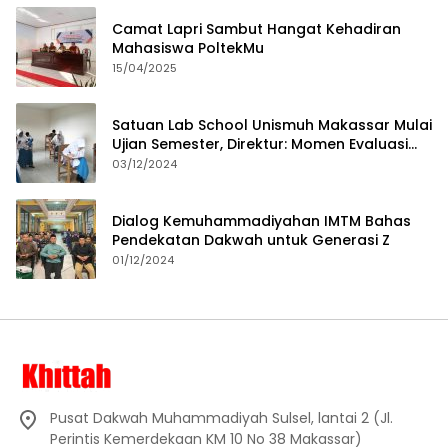
Camat Lapri Sambut Hangat Kehadiran
Mahasiswa PoltekMu
15/04/2025
Satuan Lab School Unismuh Makassar Mulai
Ujian Semester, Direktur: Momen Evaluasi
Proses Pembelajaran
03/12/2024
Dialog Kemuhammadiyahan IMTM Bahas
Pendekatan Dakwah untuk Generasi Z
01/12/2024
Pusat Dakwah Muhammadiyah Sulsel, lantai 2 (Jl.
Perintis Kemerdekaan KM 10 No 38 Makassar)