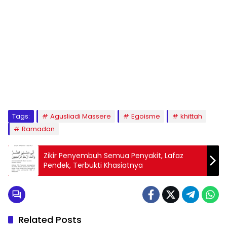
1
2
3
4
5
6
7
8
9
Tags:
Agusliadi Massere
Egoisme
khittah
Ramadan
Zikir Penyembuh Semua Penyakit, Lafaz
Pendek, Terbukti Khasiatnya
Related Posts