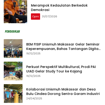
Merampok Kedaulatan Berkedok
Demokrasi
Opini
31/07/2026
BEM FISIP Unismuh Makassar Gelar Seminar
Keperempuanan, Bahas Tantangan Digital
dan Budaya Lokal
19/12/2025
Perkuat Perspektif Multikultural, Prodi PAI
UIAD Gelar Study Tour ke Kajang
19/12/2025
Kolaborasi Unismuh Makassar dan Desa
Bulu Cindea Dorong Sentra Garam Industri
24/04/2025