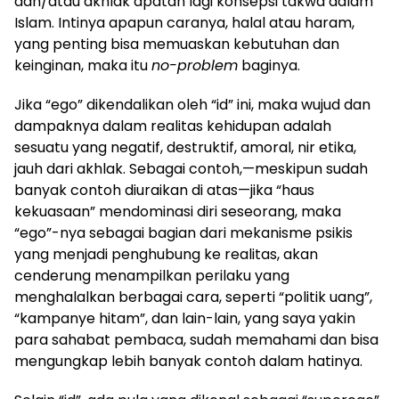
dan/atau akhlak apatah lagi konsepsi takwa dalam
Islam. Intinya apapun caranya, halal atau haram,
yang penting bisa memuaskan kebutuhan dan
keinginan, maka itu
no-problem
baginya.
Jika “ego” dikendalikan oleh “id” ini, maka wujud dan
dampaknya dalam realitas kehidupan adalah
sesuatu yang negatif, destruktif, amoral, nir etika,
jauh dari akhlak. Sebagai contoh,—meskipun sudah
banyak contoh diuraikan di atas—jika “haus
kekuasaan” mendominasi diri seseorang, maka
“ego”-nya sebagai bagian dari mekanisme psikis
yang menjadi penghubung ke realitas, akan
cenderung menampilkan perilaku yang
menghalalkan berbagai cara, seperti “politik uang”,
“kampanye hitam”, dan lain-lain, yang saya yakin
para sahabat pembaca, sudah memahami dan bisa
mengungkap lebih banyak contoh dalam hatinya.