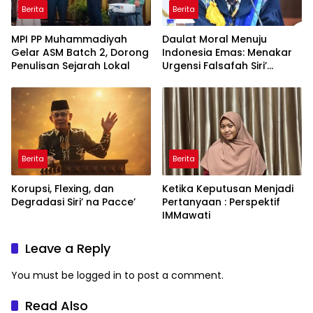
Berita
Berita
MPI PP Muhammadiyah
Daulat Moral Menuju
Gelar ASM Batch 2, Dorong
Indonesia Emas: Menakar
Penulisan Sejarah Lokal
Urgensi Falsafah Siri’
naPacce di Tengah
Ancaman Kleptokrasi
Berita
Berita
Korupsi, Flexing, dan
Ketika Keputusan Menjadi
Degradasi Siri’ na Pacce’
Pertanyaan : Perspektif
IMMawati
Leave a Reply
You must be
logged in
to post a comment.
Read Also