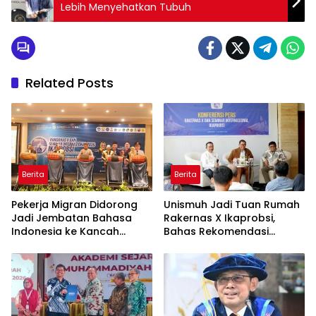
Lebih Menyehatkan Tubuh
Related Posts
Berita
Berita
Pekerja Migran Didorong
Unismuh Jadi Tuan Rumah
Jadi Jembatan Bahasa
Rakernas X Ikaprobsi,
Indonesia ke Kancah
Bahas Rekomendasi
Global
Penguatan Bahasa
Indonesia di Tingkat
Global