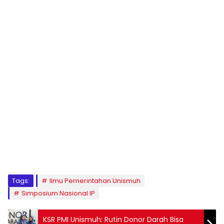
1
2
3
4
5
6
7
8
9
Tags:
Ilmu Pemerintahan Unismuh
Simposium Nasional IP
KSR PMI Unismuh: Rutin Donor Darah Bisa