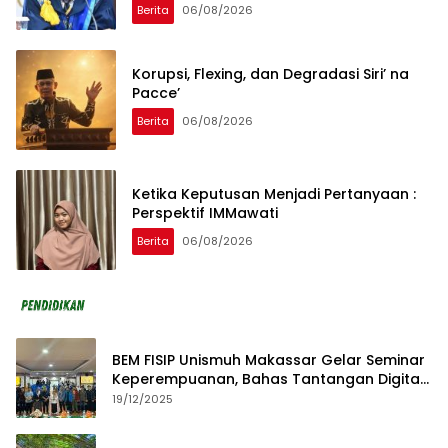
Berita
06/08/2026
Korupsi, Flexing, dan Degradasi Siri’ na
Pacce’
Berita
06/08/2026
Ketika Keputusan Menjadi Pertanyaan :
Perspektif IMMawati
Berita
06/08/2026
BEM FISIP Unismuh Makassar Gelar Seminar
Keperempuanan, Bahas Tantangan Digital
dan Budaya Lokal
19/12/2025