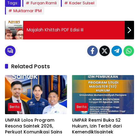
Tags:
Furqan Ramli
Kader Sulsel
Muktamar IPM
Majalah Khittah PDF Edisi III
Related Posts
Berita
Berita
UMPAR Lolos Program
UMPAR Resmi Buka S2
Resona Saintek 2026,
Hukum, Izin Terbit dari
Perkuat Komunikasi Sains
Kemendiktisaintek