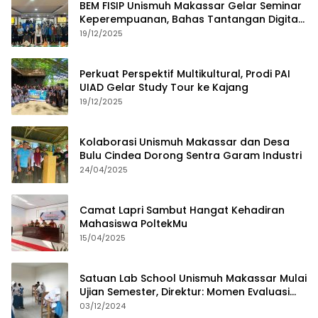
BEM FISIP Unismuh Makassar Gelar Seminar
Keperempuanan, Bahas Tantangan Digital
dan Budaya Lokal
19/12/2025
Perkuat Perspektif Multikultural, Prodi PAI
UIAD Gelar Study Tour ke Kajang
19/12/2025
Kolaborasi Unismuh Makassar dan Desa
Bulu Cindea Dorong Sentra Garam Industri
24/04/2025
Camat Lapri Sambut Hangat Kehadiran
Mahasiswa PoltekMu
15/04/2025
Satuan Lab School Unismuh Makassar Mulai
Ujian Semester, Direktur: Momen Evaluasi
Proses Pembelajaran
03/12/2024