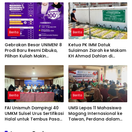
Berita
Berita
Gebrakan Besar UNIMEN! 8
Ketua PK IMM Datuk
Prodi Baru Resmi Dibuka,
Sulaiman Ziarah ke Makam
Pilihan Kuliah Makin
KH Ahmad Dahlan di
Lengkap
Yogyakarta
Berita
Berita
FAI Unismuh Dampingi 40
UMSi Lepas 11 Mahasiswa
UMKM Sulsel Urus Sertifikasi
Magang Internasional ke
Halal untuk Tembus Pasar
Taiwan, Perdana dalam
ASEAN
Sejarah Kampus