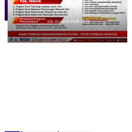
Klik Banner PMB UMSI
1
2
3
4
5
6
7
8
9