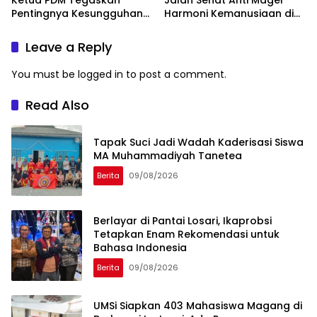
Ketua PDM Tegaskan
Jalan Sehat Anti Mager
Pentingnya Kesungguhan
Harmoni Kemanusiaan di
dan Keikhlasan
Makassar
Leave a Reply
You must be
logged in
to post a comment.
Read Also
Tapak Suci Jadi Wadah Kaderisasi Siswa
MA Muhammadiyah Tanetea
Berita
09/08/2026
Berlayar di Pantai Losari, Ikaprobsi
Tetapkan Enam Rekomendasi untuk
Bahasa Indonesia
Berita
09/08/2026
UMSi Siapkan 403 Mahasiswa Magang di