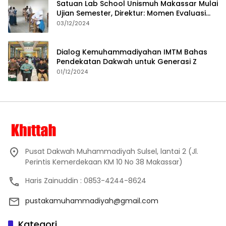
Satuan Lab School Unismuh Makassar Mulai
Ujian Semester, Direktur: Momen Evaluasi
Proses Pembelajaran
03/12/2024
Dialog Kemuhammadiyahan IMTM Bahas
Pendekatan Dakwah untuk Generasi Z
01/12/2024
Pusat Dakwah Muhammadiyah Sulsel, lantai 2 (Jl.
Perintis Kemerdekaan KM 10 No 38 Makassar)
Haris Zainuddin : 0853-4244-8624
pustakamuhammadiyah@gmail.com
Kategori