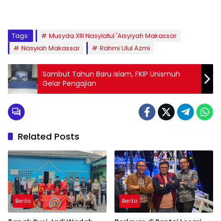
1
2
3
4
5
6
7
8
9
Tags:
Musyda XIII Nasyiatul 'Aisyiyah Makassar
Nasyiah Makassar
Rahmi Ulul Azmi
Sambut Tahun Baru Islam, FKIP Unismuh
Gelar Pengajian
Related Posts
Berita
Berita