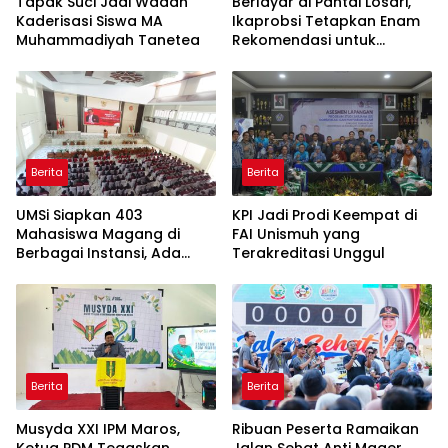
Tapak Suci Jadi Wadah
Berlayar di Pantai Losari,
Kaderisasi Siswa MA
Ikaprobsi Tetapkan Enam
Muhammadiyah Tanetea
Rekomendasi untuk
Bahasa Indonesia
Berita
Berita
UMSi Siapkan 403
KPI Jadi Prodi Keempat di
Mahasiswa Magang di
FAI Unismuh yang
Berbagai Instansi, Ada
Terakreditasi Unggul
Program Internasional ke
Taiwan
Berita
Berita
Musyda XXI IPM Maros,
Ribuan Peserta Ramaikan