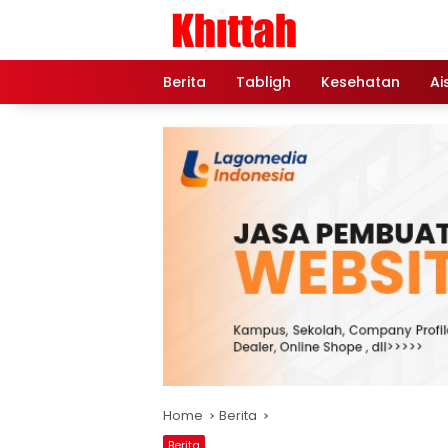
Skip
to
content
Berita
Tabligh
Kesehatan
Ai
Home
Berita
Berita