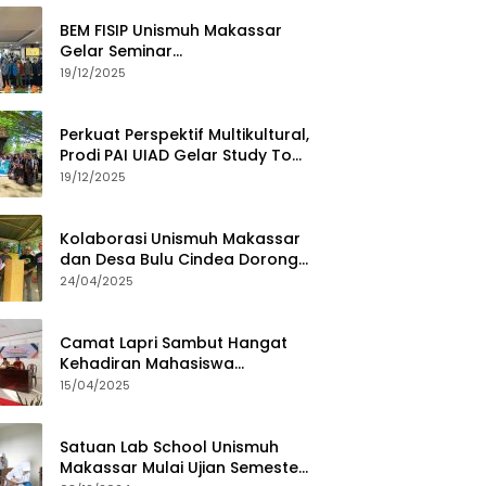
BEM FISIP Unismuh Makassar
Gelar Seminar
Keperempuanan, Bahas
19/12/2025
Tantangan Digital dan Budaya
Lokal
Perkuat Perspektif Multikultural,
Prodi PAI UIAD Gelar Study Tour
ke Kajang
19/12/2025
Kolaborasi Unismuh Makassar
dan Desa Bulu Cindea Dorong
Sentra Garam Industri
24/04/2025
Camat Lapri Sambut Hangat
Kehadiran Mahasiswa
PoltekMu
15/04/2025
Satuan Lab School Unismuh
Makassar Mulai Ujian Semester,