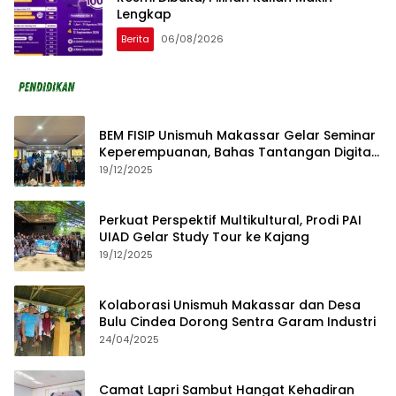
Lengkap
Berita
06/08/2026
BEM FISIP Unismuh Makassar Gelar Seminar
Keperempuanan, Bahas Tantangan Digital
dan Budaya Lokal
19/12/2025
Perkuat Perspektif Multikultural, Prodi PAI
UIAD Gelar Study Tour ke Kajang
19/12/2025
Kolaborasi Unismuh Makassar dan Desa
Bulu Cindea Dorong Sentra Garam Industri
24/04/2025
Camat Lapri Sambut Hangat Kehadiran