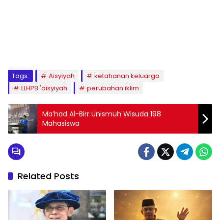
1
2
3
4
5
6
7
8
9
Tags:
Aisyiyah
ketahanan keluarga
LLHPB 'aisyiyah
perubahan iklim
Ma’had Al-Birr Unismuh Wisuda 198
Mahasiswa
Related Posts