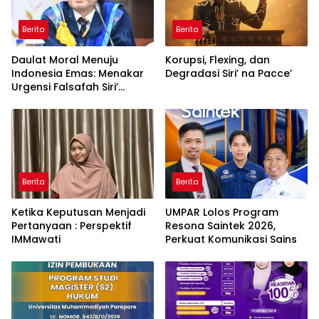
Berita
Berita
Daulat Moral Menuju
Korupsi, Flexing, dan
Indonesia Emas: Menakar
Degradasi Siri’ na Pacce’
Urgensi Falsafah Siri’
naPacce di Tengah
Ancaman Kleptokrasi
Berita
Berita
Ketika Keputusan Menjadi
UMPAR Lolos Program
Pertanyaan : Perspektif
Resona Saintek 2026,
IMMawati
Perkuat Komunikasi Sains