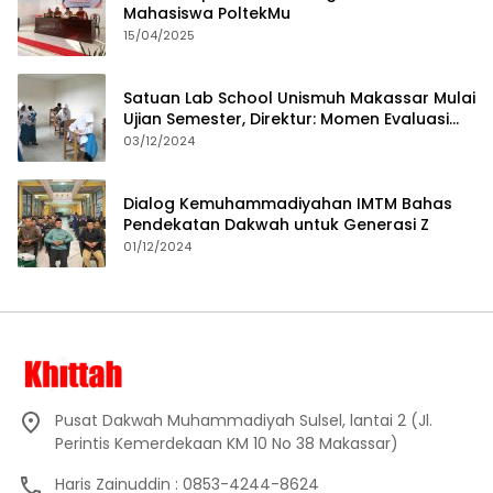
Mahasiswa PoltekMu
15/04/2025
Satuan Lab School Unismuh Makassar Mulai
Ujian Semester, Direktur: Momen Evaluasi
Proses Pembelajaran
03/12/2024
Dialog Kemuhammadiyahan IMTM Bahas
Pendekatan Dakwah untuk Generasi Z
01/12/2024
Pusat Dakwah Muhammadiyah Sulsel, lantai 2 (Jl.
Perintis Kemerdekaan KM 10 No 38 Makassar)
Haris Zainuddin : 0853-4244-8624