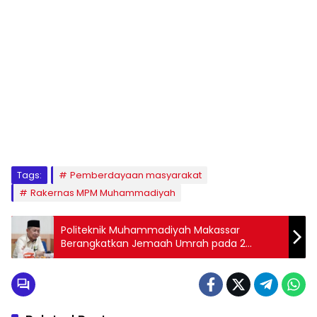
1
2
3
4
5
6
7
8
9
Tags:
Pemberdayaan masyarakat
Rakernas MPM Muhammadiyah
Politeknik Muhammadiyah Makassar
Berangkatkan Jemaah Umrah pada 2
September 2023