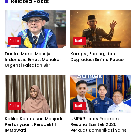
Related Posts
Berita
Berita
Daulat Moral Menuju
Korupsi, Flexing, dan
Indonesia Emas: Menakar
Degradasi Siri’ na Pacce’
Urgensi Falsafah Siri’
naPacce di Tengah
Ancaman Kleptokrasi
Berita
Berita
Ketika Keputusan Menjadi
UMPAR Lolos Program
Pertanyaan : Perspektif
Resona Saintek 2026,
IMMawati
Perkuat Komunikasi Sains