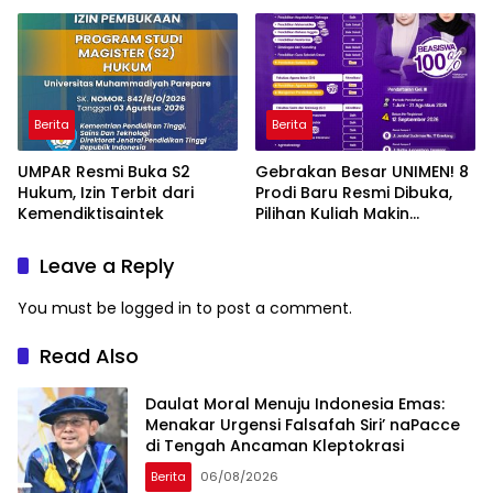
Berita
Berita
UMPAR Resmi Buka S2
Gebrakan Besar UNIMEN! 8
Hukum, Izin Terbit dari
Prodi Baru Resmi Dibuka,
Kemendiktisaintek
Pilihan Kuliah Makin
Lengkap
Leave a Reply
You must be
logged in
to post a comment.
Read Also
Daulat Moral Menuju Indonesia Emas:
Menakar Urgensi Falsafah Siri’ naPacce
di Tengah Ancaman Kleptokrasi
Berita
06/08/2026