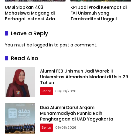
UMSi Siapkan 403
KPI Jadi Prodi Keempat di
Mahasiswa Magang di
FAI Unismuh yang
Berbagai Instansi, Ada
Terakreditasi Unggul
Program Internasional ke
Taiwan
Leave a Reply
You must be
logged in
to post a comment.
Read Also
Alumni FEB Unismuh Jadi Warek II
Universitas Almarisah Madani di Usia 29
Tahun
Berita
09/08/2026
Dua Alumni Darul Arqam
Muhammadiyah Punnia Raih
Penghargaan di UAD Yogyakarta
Berita
09/08/2026