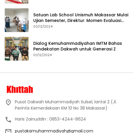
Satuan Lab School Unismuh Makassar Mulai
Ujian Semester, Direktur: Momen Evaluasi
Proses Pembelajaran
03/12/2024
Dialog Kemuhammadiyahan IMTM Bahas
Pendekatan Dakwah untuk Generasi Z
01/12/2024
Pusat Dakwah Muhammadiyah Sulsel, lantai 2 (Jl.
Perintis Kemerdekaan KM 10 No 38 Makassar)
Haris Zainuddin : 0853-4244-8624
pustakamuhammadiyah@gmail.com