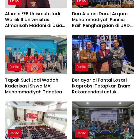
Berita
Berita
Alumni FEB Unismuh Jadi
Dua Alumni Darul Arqam
Warek II Universitas
Muhammadiyah Punnia
Almarisah Madani di Usia
Raih Penghargaan di UAD
29 Tahun
Yogyakarta
Berita
Berita
Tapak Suci Jadi Wadah
Berlayar di Pantai Losari,
Kaderisasi Siswa MA
Ikaprobsi Tetapkan Enam
Muhammadiyah Tanetea
Rekomendasi untuk
Bahasa Indonesia
Berita
Berita