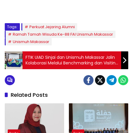
1
2
3
4
5
6
7
8
9
Tags:
Perkuat Jejaring Alumni
Ramah Tamah Wisuda Ke-88 FAI Unismuh Makassar
Unismuh Makassar
FTIK UIAD Sinjai dan Unismuh Makassar Jalin
Kolaborasi Melalui Benchmarking dan Visiting
Lecturer
Related Posts