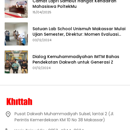
Camat Lapri Sambut Hangat Kehadiran
Mahasiswa PoltekMu
15/04/2025
Satuan Lab School Unismuh Makassar Mulai
Ujian Semester, Direktur: Momen Evaluasi
Proses Pembelajaran
03/12/2024
Dialog Kemuhammadiyahan IMTM Bahas
Pendekatan Dakwah untuk Generasi Z
01/12/2024
Pusat Dakwah Muhammadiyah Sulsel, lantai 2 (Jl.
Perintis Kemerdekaan KM 10 No 38 Makassar)