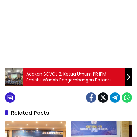
1
2
3
4
5
6
7
8
9
Adakan SCVOL 2, Ketua Umum PR IPM
Smichi: Wadah Pengembangan Potensi
Related Posts