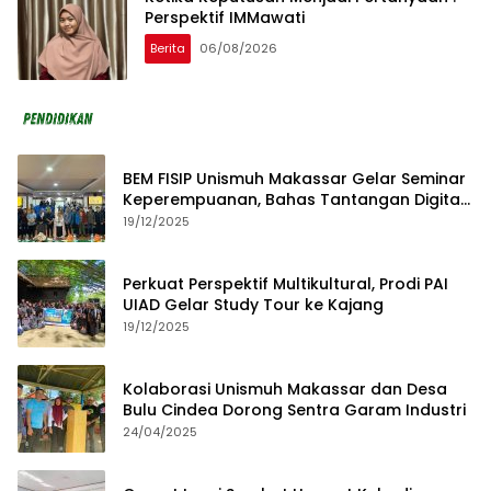
Perspektif IMMawati
Berita
06/08/2026
BEM FISIP Unismuh Makassar Gelar Seminar
Keperempuanan, Bahas Tantangan Digital
dan Budaya Lokal
19/12/2025
Perkuat Perspektif Multikultural, Prodi PAI
UIAD Gelar Study Tour ke Kajang
19/12/2025
Kolaborasi Unismuh Makassar dan Desa
Bulu Cindea Dorong Sentra Garam Industri
24/04/2025