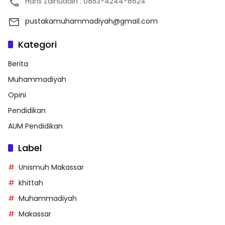
Haris Zainuddin : 0853-4244-8624
pustakamuhammadiyah@gmail.com
Kategori
Berita
Muhammadiyah
Opini
Pendidikan
AUM Pendidikan
Label
Unismuh Makassar
khittah
Muhammadiyah
Makassar