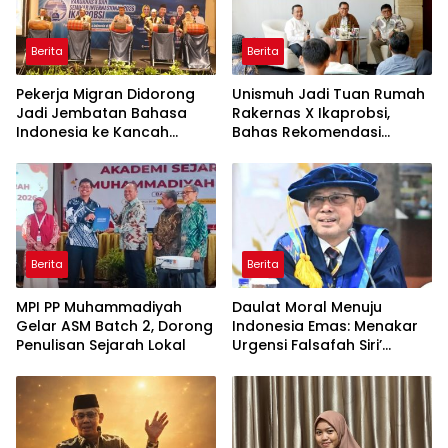
Berita
Berita
Pekerja Migran Didorong
Unismuh Jadi Tuan Rumah
Jadi Jembatan Bahasa
Rakernas X Ikaprobsi,
Indonesia ke Kancah
Bahas Rekomendasi
Global
Penguatan Bahasa
Indonesia di Tingkat
Global
Berita
Berita
MPI PP Muhammadiyah
Daulat Moral Menuju
Gelar ASM Batch 2, Dorong
Indonesia Emas: Menakar
Penulisan Sejarah Lokal
Urgensi Falsafah Siri’
naPacce di Tengah
Ancaman Kleptokrasi