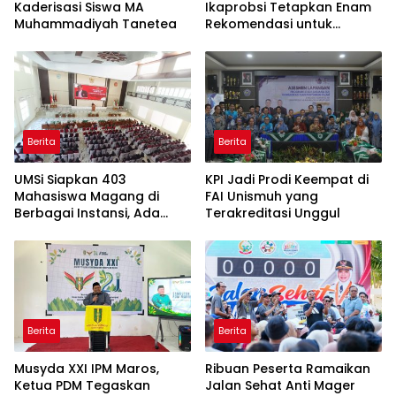
Kaderisasi Siswa MA
Ikaprobsi Tetapkan Enam
Muhammadiyah Tanetea
Rekomendasi untuk
Bahasa Indonesia
Berita
Berita
UMSi Siapkan 403
KPI Jadi Prodi Keempat di
Mahasiswa Magang di
FAI Unismuh yang
Berbagai Instansi, Ada
Terakreditasi Unggul
Program Internasional ke
Taiwan
Berita
Berita
Musyda XXI IPM Maros,
Ribuan Peserta Ramaikan
Ketua PDM Tegaskan
Jalan Sehat Anti Mager