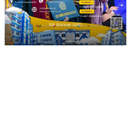
Klik Banner UIAD
1
2
3
4
5
6
7
8
9