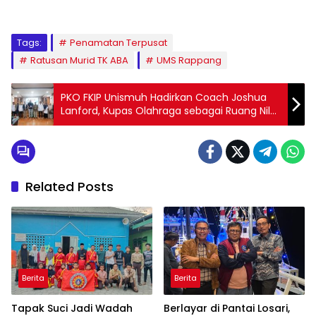
Tags:
Penamatan Terpusat
Ratusan Murid TK ABA
UMS Rappang
PKO FKIP Unismuh Hadirkan Coach Joshua
Lanford, Kupas Olahraga sebagai Ruang Nilai
dan Kepemimpinan
Related Posts
Berita
Berita
Tapak Suci Jadi Wadah
Berlayar di Pantai Losari,