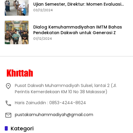
Ujian Semester, Direktur: Momen Evaluasi
Proses Pembelajaran
03/12/2024
Dialog Kemuhammadiyahan IMTM Bahas
Pendekatan Dakwah untuk Generasi Z
01/12/2024
Pusat Dakwah Muhammadiyah Sulsel, lantai 2 (Jl.
Perintis Kemerdekaan KM 10 No 38 Makassar)
Haris Zainuddin : 0853-4244-8624
pustakamuhammadiyah@gmail.com
Kategori